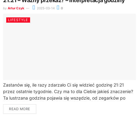
21:21 – Ważny przekaz? – Interpretacja godziny
by
Artur Czyk
2025-03-14
0
LIFESTYLE
Zastanów się, ile razy zdarzało Ci się widzieć godzinę 21:21
przez ostatnie tygodnie. Czy ma to dla Ciebie jakieś znaczenie?
Ta lustrzana godzina pojawia się wszędzie, od zegarków po
telefony,...
READ MORE