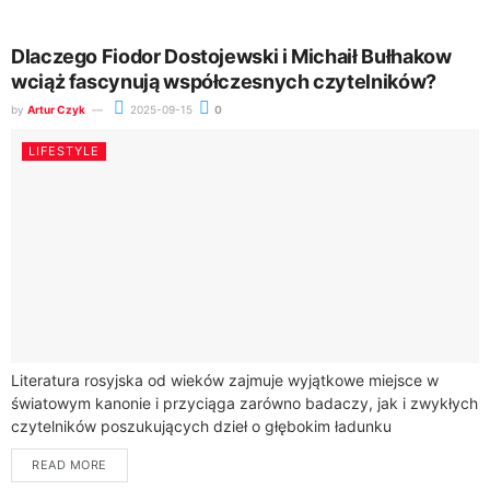
Dlaczego Fiodor Dostojewski i Michaił Bułhakow
wciąż fascynują współczesnych czytelników?
by
Artur Czyk
2025-09-15
0
LIFESTYLE
Literatura rosyjska od wieków zajmuje wyjątkowe miejsce w
światowym kanonie i przyciąga zarówno badaczy, jak i zwykłych
czytelników poszukujących dzieł o głębokim ładunku
emocjonalnym. Wielcy klasycy, których twórczość wyznaczyła
READ MORE
nowe...