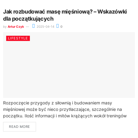
Jak rozbudować masę mięśniową? – Wskazówki
dla początkujących
by
Artur Czyk
2025-04-14
0
LIFESTYLE
Rozpoczęcie przygody z siłownią i budowaniem masy
mięśniowej może być nieco przytłaczające, szczególnie na
początku. Ilość informacji i mitów krążących wokół treningów
oraz diety sprawia, że trudno oddzielić fakty od...
READ MORE