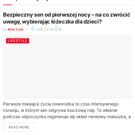
Bezpieczny sen od pierwszej nocy – na co zwrócić
uwagę, wybierając łóżeczka dla dzieci?
by
Artur Czyk
2026-03-04
0
LIFESTYLE
Pierwsze miesiące życia noworodka to czas intensywnego
rozwoju, w którym sen odgrywa kluczową rolę. To właśnie
podczas odpoczynku regeneruje się układ nerwowy maluszka, a
organizm wydziela hormon wzrostu. Dla rodziców...
READ MORE