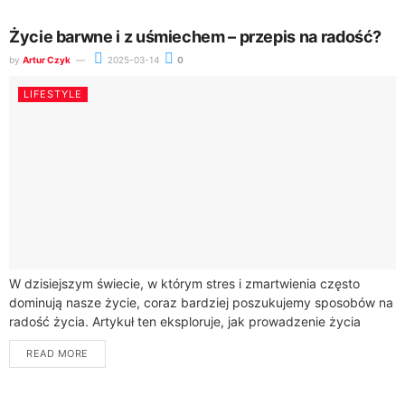
Życie barwne i z uśmiechem – przepis na radość?
by
Artur Czyk
2025-03-14
0
LIFESTYLE
W dzisiejszym świecie, w którym stres i zmartwienia często
dominują nasze życie, coraz bardziej poszukujemy sposobów na
radość życia. Artykuł ten eksploruje, jak prowadzenie życia
pełnego kolorów i uśmiechu może...
READ MORE