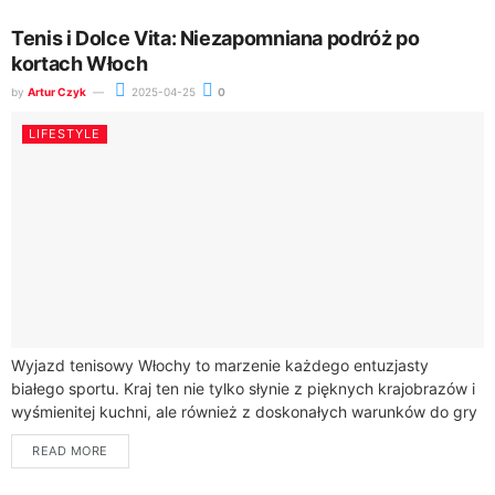
Tenis i Dolce Vita: Niezapomniana podróż po
kortach Włoch
by
Artur Czyk
2025-04-25
0
LIFESTYLE
Wyjazd tenisowy Włochy to marzenie każdego entuzjasty
białego sportu. Kraj ten nie tylko słynie z pięknych krajobrazów i
wyśmienitej kuchni, ale również z doskonałych warunków do gry
w tenisa. Włochy...
READ MORE