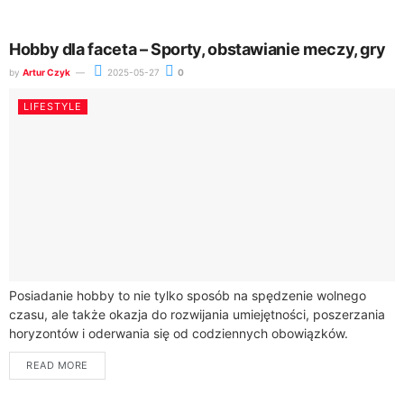
Hobby dla faceta – Sporty, obstawianie meczy, gry
by
Artur Czyk
2025-05-27
0
LIFESTYLE
Posiadanie hobby to nie tylko sposób na spędzenie wolnego
czasu, ale także okazja do rozwijania umiejętności, poszerzania
horyzontów i oderwania się od codziennych obowiązków.
Niezależnie od tego, czy preferujesz aktywność...
READ MORE