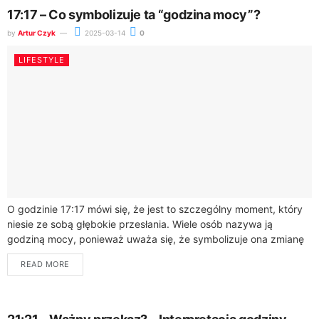
17:17 – Co symbolizuje ta “godzina mocy”?
by
Artur Czyk
2025-03-14
0
LIFESTYLE
O godzinie 17:17 mówi się, że jest to szczególny moment, który
niesie ze sobą głębokie przesłania. Wiele osób nazywa ją
godziną mocy, ponieważ uważa się, że symbolizuje ona zmianę
i...
READ MORE