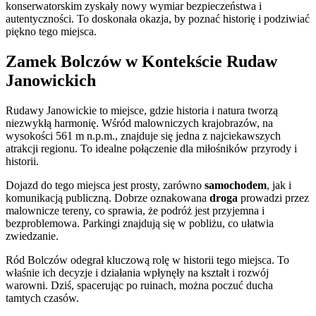
konserwatorskim zyskały nowy wymiar bezpieczeństwa i
autentyczności. To doskonała okazja, by poznać historię i podziwiać
piękno tego miejsca.
Zamek Bolczów w Kontekście Rudaw
Janowickich
Rudawy Janowickie to miejsce, gdzie historia i natura tworzą
niezwykłą harmonię. Wśród malowniczych krajobrazów, na
wysokości 561 m n.p.m., znajduje się jedna z najciekawszych
atrakcji regionu. To idealne połączenie dla miłośników przyrody i
historii.
Dojazd do tego miejsca jest prosty, zarówno
samochodem
, jak i
komunikacją publiczną. Dobrze oznakowana
droga
prowadzi przez
malownicze tereny, co sprawia, że podróż jest przyjemna i
bezproblemowa. Parkingi znajdują się w pobliżu, co ułatwia
zwiedzanie.
Ród Bolczów odegrał kluczową rolę w historii tego miejsca. To
właśnie ich decyzje i działania wpłynęły na kształt i rozwój
warowni. Dziś, spacerując po ruinach, można poczuć ducha
tamtych czasów.