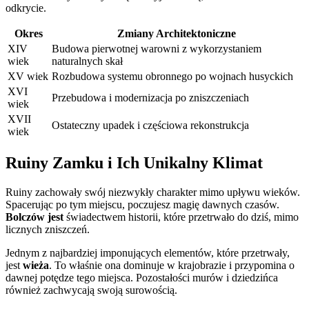
odkrycie.
Okres
Zmiany Architektoniczne
XIV
Budowa pierwotnej warowni z wykorzystaniem
wiek
naturalnych skał
XV wiek
Rozbudowa systemu obronnego po wojnach husyckich
XVI
Przebudowa i modernizacja po zniszczeniach
wiek
XVII
Ostateczny upadek i częściowa rekonstrukcja
wiek
Ruiny Zamku i Ich Unikalny Klimat
Ruiny zachowały swój niezwykły charakter mimo upływu wieków.
Spacerując po tym miejscu, poczujesz magię dawnych czasów.
Bolczów jest
świadectwem historii, które przetrwało do dziś, mimo
licznych zniszczeń.
Jednym z najbardziej imponujących elementów, które przetrwały,
jest
wieża
. To właśnie ona dominuje w krajobrazie i przypomina o
dawnej potędze tego miejsca. Pozostałości murów i dziedzińca
również zachwycają swoją surowością.