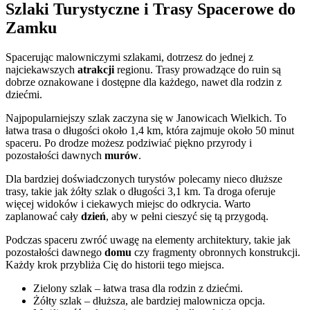
Szlaki Turystyczne i Trasy Spacerowe do
Zamku
Spacerując malowniczymi szlakami, dotrzesz do jednej z
najciekawszych
atrakcji
regionu. Trasy prowadzące do ruin są
dobrze oznakowane i dostępne dla każdego, nawet dla rodzin z
dziećmi.
Najpopularniejszy szlak zaczyna się w Janowicach Wielkich. To
łatwa trasa o długości około 1,4 km, która zajmuje około 50 minut
spaceru. Po drodze możesz podziwiać piękno przyrody i
pozostałości dawnych
murów
.
Dla bardziej doświadczonych turystów polecamy nieco dłuższe
trasy, takie jak żółty szlak o długości 3,1 km. Ta droga oferuje
więcej widoków i ciekawych miejsc do odkrycia. Warto
zaplanować cały
dzień
, aby w pełni cieszyć się tą przygodą.
Podczas spaceru zwróć uwagę na elementy architektury, takie jak
pozostałości dawnego
domu
czy fragmenty obronnych konstrukcji.
Każdy krok przybliża Cię do historii tego miejsca.
Zielony szlak – łatwa trasa dla rodzin z dziećmi.
Żółty szlak – dłuższa, ale bardziej malownicza opcja.