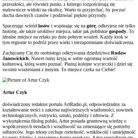
przeszłości, ale również punkt, z którego rozpościerają się
malownicze widoki na okolicę. Warto tu przyjechać, by poczuć
ducha dawnych czasów i podziwiać piękno przyrody.
Spacerując wśród
lasów
i wspinając się na
górę
, odkryjesz nie tylko
historię, ale także urokliwe miejsca, takie jak pobliskie
gospody
. To
idealne miejsce na relaks po dniu pełnym wrażeń. Każdy krok w
tym regionie to podróż przez wieki i niezapomniane doświadczenia.
Zachęcamy Cię do osobistego odkrywania dziedzictwa
Rudaw
Janowickich
. Nawet ruiny kryją w sobie ogromną wartość
kulturową, którą warto poznać. Planuj kolejne wycieczki i dziel się
swoimi wrażeniami z innymi. To miejsce czeka na Ciebie!
Artur Czyk
doświadczony redaktor portalu ArtRadio.pl, odpowiedzialny za
kształtowanie treści z zakresu najświeższych wiadomości, nowinek
technologicznych, rozrywki, sztuki, podróży i zdrowia. Z
wykształcenia filolog polski, Artur posiada gruntowną wiedzę o
współczesnych trendach i wrażliwość na zmieniające się potrzeby
odbiorców. Jego teksty cechuje rzetelność, wnikliwość i umiejętność
łączenia faktów z przystępną formą przekazu. Artur specjalizuje się