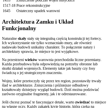
1433
Zniszczenie podczas wojen husyckich
1517-18
Prace rekonstrukcyjne
1645
Ostateczny upadek warowni
Architektura Zamku i Układ
Funkcjonalny
Naturalne
skały
stały się integralną częścią konstrukcji tej fortecy.
Ich wykorzystanie nie tylko wzmacniało mury, ale również
nadawało budowli unikalny charakter. To połączenie natury i
architektury sprawia, że miejsce to jest wyjątkowe.
Na przestrzeni
wieków
warownia przechodziła liczne przemiany.
Każda przebudowa była odpowiedzią na potrzeby obronne lub
skutki działań wojennych. Elementy takie jak baszty czy fosy
świadczą o jej strategicznym znaczeniu.
Wojny, które przetoczyły się przez ten region, pozostawiły trwały
ślad w architekturze. Zniszczenia i późniejsze odbudowy
kształtowały dzisiejszy wygląd budowli. Dziś można podziwiać
zarówno oryginalne fragmenty, jak i te odrestaurowane.
Jeśli chcesz poznać te fascynujące detale, warto
zwiedzać
to miejsce
na własne oczy. Każdy zakątek kryje historię, która czeka na