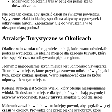
Możliwość połączenia tras w pętlę dla pełniejszego
doświadczenia.
Nie przegap okazji, aby spędzić
dzień
na świeżym powietrzu.
Wytyczone szlaki to idealny sposób na aktywny wypoczynek i
odkrywanie historii. Zapraszamy Cię do wyruszenia w tę
niezapomnianą podróż!
Atrakcje Turystyczne w Okolicach
Okolice
ruin zamku
oferują wiele atrakcji, które warto odwiedzić
podczas wycieczki. To idealne miejsce dla każdego
turysty
, który
chce spędzić
czas
na odkrywaniu piękna regionu.
Jednym z najpopularniejszych miejsca jest Schronisko Szwajcarka.
To urokliwe miejsce, które przyciąga zarówno miłośników gór, jak i
tych, którzy szukają spokoju. Warto zaplanować
czas
na krótki
odpoczynek w tym miejscu.
Kolejną atrakcją jest Sokolik Wielki, który oferuje niezapomniane
widoki. To doskonałe miejsce dla tych, którzy kochają przyrodę i
aktywny wypoczynek. Każdy
turysta
znajdzie tu coś dla siebie.
Malownicze szlaki widokowe to kolejny powód, aby spędzić więcej
czasu
w okolicy. Prowadzą one przez piękne krajobrazy, które