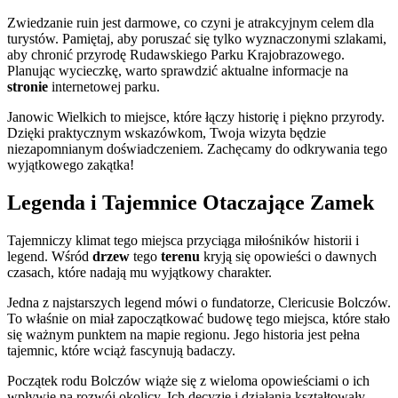
Zwiedzanie ruin jest darmowe, co czyni je atrakcyjnym celem dla
turystów. Pamiętaj, aby poruszać się tylko wyznaczonymi szlakami,
aby chronić przyrodę Rudawskiego Parku Krajobrazowego.
Planując wycieczkę, warto sprawdzić aktualne informacje na
stronie
internetowej parku.
Janowic Wielkich to miejsce, które łączy historię i piękno przyrody.
Dzięki praktycznym wskazówkom, Twoja wizyta będzie
niezapomnianym doświadczeniem. Zachęcamy do odkrywania tego
wyjątkowego zakątka!
Legenda i Tajemnice Otaczające Zamek
Tajemniczy klimat tego miejsca przyciąga miłośników historii i
legend. Wśród
drzew
tego
terenu
kryją się opowieści o dawnych
czasach, które nadają mu wyjątkowy charakter.
Jedna z najstarszych legend mówi o fundatorze, Clericusie Bolczów.
To właśnie on miał zapoczątkować budowę tego miejsca, które stało
się ważnym punktem na mapie regionu. Jego historia jest pełna
tajemnic, które wciąż fascynują badaczy.
Początek rodu Bolczów wiąże się z wieloma opowieściami o ich
wpływie na rozwój okolicy. Ich decyzje i działania kształtowały