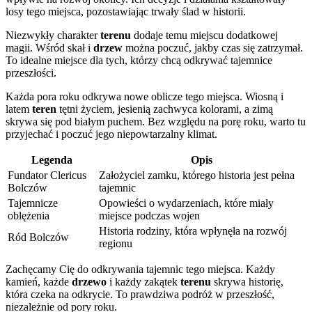
losy tego miejsca, pozostawiając trwały ślad w historii.
Niezwykły charakter
terenu
dodaje temu miejscu dodatkowej
magii. Wśród skał i
drzew
można poczuć, jakby czas się zatrzymał.
To idealne miejsce dla tych, którzy chcą odkrywać tajemnice
przeszłości.
Każda pora roku odkrywa nowe oblicze tego miejsca. Wiosną i
latem
teren
tętni życiem, jesienią zachwyca kolorami, a zimą
skrywa się pod białym puchem. Bez względu na porę roku, warto tu
przyjechać i poczuć jego niepowtarzalny klimat.
Legenda
Opis
Fundator Clericus
Założyciel zamku, którego historia jest pełna
Bolczów
tajemnic
Tajemnicze
Opowieści o wydarzeniach, które miały
oblężenia
miejsce podczas wojen
Historia rodziny, która wpłynęła na rozwój
Ród Bolczów
regionu
Zachęcamy Cię do odkrywania tajemnic tego miejsca. Każdy
kamień, każde
drzewo
i każdy zakątek
terenu
skrywa historię,
która czeka na odkrycie. To prawdziwa podróż w przeszłość,
niezależnie od pory roku.