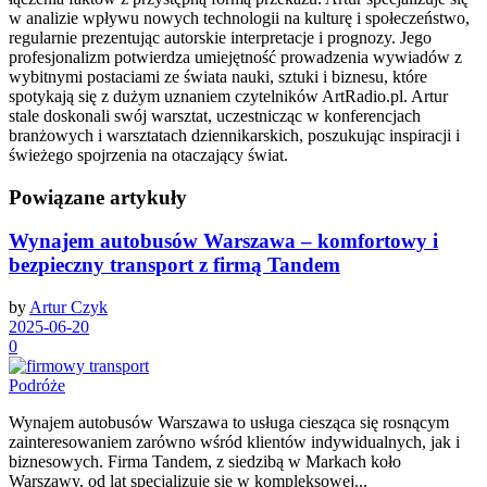
w analizie wpływu nowych technologii na kulturę i społeczeństwo,
regularnie prezentując autorskie interpretacje i prognozy. Jego
profesjonalizm potwierdza umiejętność prowadzenia wywiadów z
wybitnymi postaciami ze świata nauki, sztuki i biznesu, które
spotykają się z dużym uznaniem czytelników ArtRadio.pl. Artur
stale doskonali swój warsztat, uczestnicząc w konferencjach
branżowych i warsztatach dziennikarskich, poszukując inspiracji i
świeżego spojrzenia na otaczający świat.
Powiązane artykuły
Wynajem autobusów Warszawa – komfortowy i
bezpieczny transport z firmą Tandem
by
Artur Czyk
2025-06-20
0
Podróże
Wynajem autobusów Warszawa to usługa ciesząca się rosnącym
zainteresowaniem zarówno wśród klientów indywidualnych, jak i
biznesowych. Firma Tandem, z siedzibą w Markach koło
Warszawy, od lat specjalizuje się w kompleksowej...