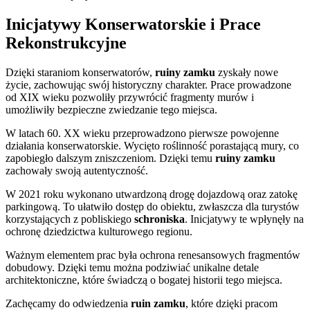
Inicjatywy Konserwatorskie i Prace
Rekonstrukcyjne
Dzięki staraniom konserwatorów,
ruiny zamku
zyskały nowe
życie, zachowując swój historyczny charakter. Prace prowadzone
od XIX wieku pozwoliły przywrócić fragmenty murów i
umożliwiły bezpieczne zwiedzanie tego miejsca.
W latach 60. XX wieku przeprowadzono pierwsze powojenne
działania konserwatorskie. Wycięto roślinność porastającą mury, co
zapobiegło dalszym zniszczeniom. Dzięki temu
ruiny zamku
zachowały swoją autentyczność.
W 2021 roku wykonano utwardzoną drogę dojazdową oraz zatokę
parkingową. To ułatwiło dostęp do obiektu, zwłaszcza dla turystów
korzystających z pobliskiego
schroniska
. Inicjatywy te wpłynęły na
ochronę dziedzictwa kulturowego regionu.
Ważnym elementem prac była ochrona renesansowych fragmentów
dobudowy. Dzięki temu można podziwiać unikalne detale
architektoniczne, które świadczą o bogatej historii tego miejsca.
Zachęcamy do odwiedzenia
ruin zamku
, które dzięki pracom