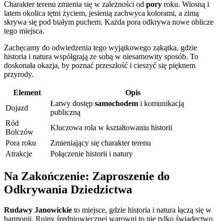
Charakter terenu zmienia się w zależności od
pory
roku. Wiosną i
latem okolica tętni życiem, jesienią zachwyca kolorami, a zimą
skrywa się pod białym puchem. Każda pora odkrywa nowe oblicze
tego miejsca.
Zachęcamy do odwiedzenia tego wyjątkowego zakątka, gdzie
historia i natura współgrają ze sobą w niesamowity sposób. To
doskonała okazja, by poznać przeszłość i cieszyć się pięknem
przyrody.
Element
Opis
Łatwy dostęp
samochodem
i komunikacją
Dojazd
publiczną
Ród
Kluczowa rola w kształtowaniu historii
Bolczów
Pora roku
Zmieniający się charakter terenu
Atrakcje
Połączenie historii i natury
Na Zakończenie: Zaproszenie do
Odkrywania Dziedzictwa
Rudawy Janowickie
to miejsce, gdzie historia i natura łączą się w
harmonii. Ruiny średniowiecznej warowni to nie tylko świadectwo