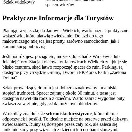
Szlak widokowy
spacerowiczów
Praktyczne Informacje dla Turystów
Planując wycieczkę do Janowic Wielkich, warto poznać praktyczne
wskazówki, które ułatwią zwiedzanie. Dojazd do tego
malowniczego miejsca jest prosty, zarówno samochodem, jak i
komunikacją publiczną.
Jeśli podróżujesz pociągiem, możesz dojechać z Wrocławia lub
Jeleniej Góry. Stacja kolejowa w Janowicach Wielkich znajduje się
blisko centrum, skąd łatwo rozpocząć spacer do ruin. Parkingi są
dostępne przy Urzędzie Gminy, Dworcu PKP oraz Parku „Zielona
Dolina”.
Szlak prowadzący do ruin jest dobrze oznakowany i ma niski
stopień trudności. Spacer zajmuje około 30 minut, a trasa jest
dostępna nawet dla rodzin z dziećmi. Warto zabrać wygodne buty,
zwłaszcza w zimie, gdy szlak może być oblodzony.
W okolicy znajduje się
schronisko turystyczne
, które oferuje
odpoczynek i posiłki. To idealne miejsce na przerwę przed dalszym
zwiedzaniem. Ruiny są dostępne przez cały rok, ale zaleca się
unikanie zimy przy wizytach z dziećmi lub osobami starszymi.