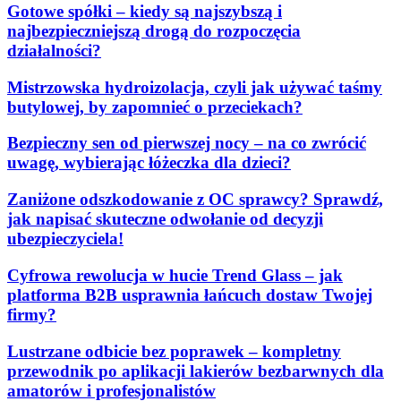
Gotowe spółki – kiedy są najszybszą i
najbezpieczniejszą drogą do rozpoczęcia
działalności?
Mistrzowska hydroizolacja, czyli jak używać taśmy
butylowej, by zapomnieć o przeciekach?
Bezpieczny sen od pierwszej nocy – na co zwrócić
uwagę, wybierając łóżeczka dla dzieci?
Zaniżone odszkodowanie z OC sprawcy? Sprawdź,
jak napisać skuteczne odwołanie od decyzji
ubezpieczyciela!
Cyfrowa rewolucja w hucie Trend Glass – jak
platforma B2B usprawnia łańcuch dostaw Twojej
firmy?
Lustrzane odbicie bez poprawek – kompletny
przewodnik po aplikacji lakierów bezbarwnych dla
amatorów i profesjonalistów