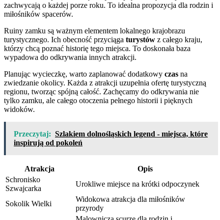
zachwycają o każdej porze roku. To idealna propozycja dla rodzin i
miłośników spacerów.
Ruiny zamku są ważnym elementem lokalnego krajobrazu
turystycznego. Ich obecność przyciąga
turystów
z całego kraju,
którzy chcą poznać historię tego miejsca. To doskonała baza
wypadowa do odkrywania innych atrakcji.
Planując wycieczkę, warto zaplanować dodatkowy
czas
na
zwiedzanie okolicy. Każda z atrakcji uzupełnia ofertę turystyczną
regionu, tworząc spójną całość. Zachęcamy do odkrywania nie
tylko zamku, ale całego otoczenia pełnego historii i pięknych
widoków.
Przeczytaj:
Szlakiem dolnośląskich legend - miejsca, które
inspirują od pokoleń
Atrakcja
Opis
Schronisko
Urokliwe miejsce na krótki odpoczynek
Szwajcarka
Widokowa atrakcja dla miłośników
Sokolik Wielki
przyrody
Malownicza scurze dla rodzin i