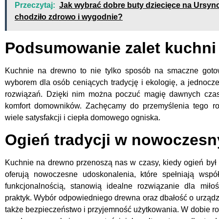
Przeczytaj:
Jak wybrać dobre buty dziecięce na Ursyn
chodziło zdrowo i wygodnie?
Podsumowanie zalet kuchni
Kuchnie na drewno to nie tylko sposób na smaczne gotowa
wyborem dla osób ceniących tradycję i ekologię, a jednoc
rozwiązań. Dzięki nim można poczuć magię dawnych czas
komfort domowników. Zachęcamy do przemyślenia tego roz
wiele satysfakcji i ciepła domowego ogniska.
Ogień tradycji w nowoczes
Kuchnie na drewno przenoszą nas w czasy, kiedy ogień był
oferują nowoczesne udoskonalenia, które spełniają wspó
funkcjonalnością, stanowią idealne rozwiązanie dla mił
praktyk. Wybór odpowiedniego drewna oraz dbałość o urządze
także bezpieczeństwo i przyjemność użytkowania. W dobie ro