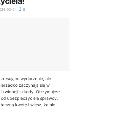
yciela!
026-03-04
0
stresujące wydarzenie, ale
ierzadko zaczynają się w
likwidacji szkody. Otrzymujesz
 od ubezpieczyciela sprawcy,
eczną kwotę i wiesz, że nie...