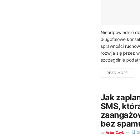
Nieodpowiednio do
długofalowe konsek
sprawności ruchowe
rozwija się przez wi
szczególnie podatn
READ MORE
Jak zapla
SMS, któr
zaangażo
bez spam
by
Artur Czyk
2