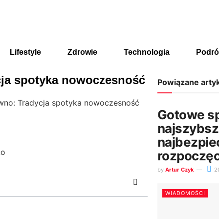
Lifestyle
Zdrowie
Technologia
Podró
cja spotyka nowoczesność
Powiązane arty
ewno: Tradycja spotyka nowoczesność
Gotowe spó
najszybsz
najbezpie
rozpoczęc
by
Artur Czyk
2
WIADOMOŚCI