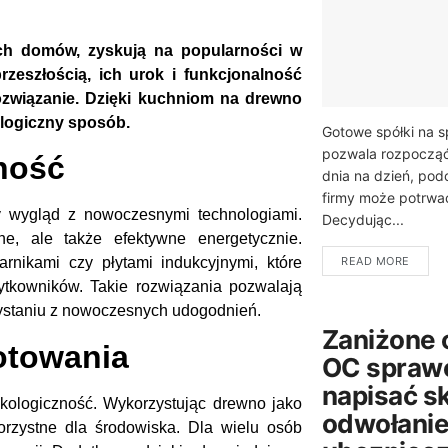
ich domów, zyskują na popularności w
eszłością, ich urok i funkcjonalność
rozwiązanie. Dzięki kuchniom na drewno
ologiczny sposób.
Gotowe spółki na s
pozwala rozpocząć
ność
dnia na dzień, pod
firmy może potrwać 
 wygląd z nowoczesnymi technologiami.
Decydując...
ne, ale także efektywne energetycznie.
READ MORE
nikami czy płytami indukcyjnymi, które
ytkowników. Takie rozwiązania pozwalają
ystaniu z nowoczesnych udogodnień.
Zaniżone 
otowania
OC sprawc
napisać s
kologiczność. Wykorzystując drewno jako
odwołanie
orzystne dla środowiska. Dla wielu osób