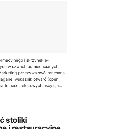
ormacyjnego i skrzynek e-
ych w szwach od niechcianych
arketing przeżywa swój renesans.
błagane: wskaźnik otwarć (open
wiadomości tekstowych oscyluje...
 stoliki
e i restauracyjne