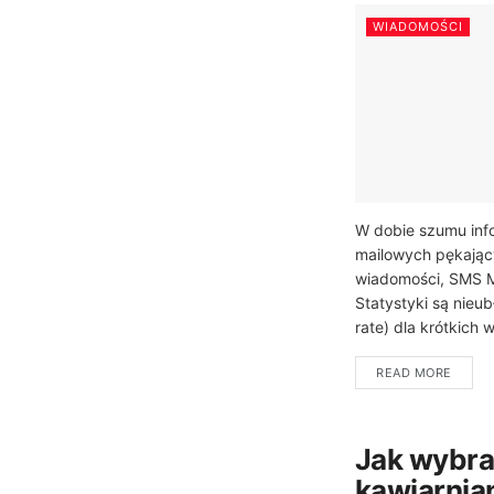
WIADOMOŚCI
W dobie szumu inf
mailowych pękając
wiadomości, SMS M
Statystyki są nieu
rate) dla krótkich 
READ MORE
Jak wybrać
kawiarnian