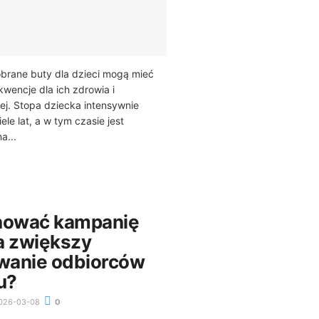
brane buty dla dzieci mogą mieć
wencje dla ich zdrowia i
j. Stopa dziecka intensywnie
ele lat, a w tym czasie jest
a...
nować kampanię
a zwiększy
wanie odbiorców
u?
026-03-08
0