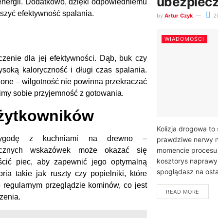
ubezpiecz
 energii. Dodatkowo, dzięki odpowiedniemu
zyć efektywność spalania.
by
Artur Czyk
2
WIADOMOŚCI
nie dla jej efektywności. Dąb, buk czy
soką kaloryczność i długi czas spalania.
one – wilgotność nie powinna przekraczać
imy sobie przyjemność z gotowania.
użytkowników
Kolizja drogowa to 
przygodę z kuchniami na drewno –
prawdziwe nerwy n
ycznych wskazówek może okazać się
momencie procesu 
kosztorys naprawy
ścić piec, aby zapewnić jego optymalną
spoglądasz na ostat
a takie jak ruszty czy popielniki, które
 regularnym przeglądzie kominów, co jest
READ MORE
zenia.