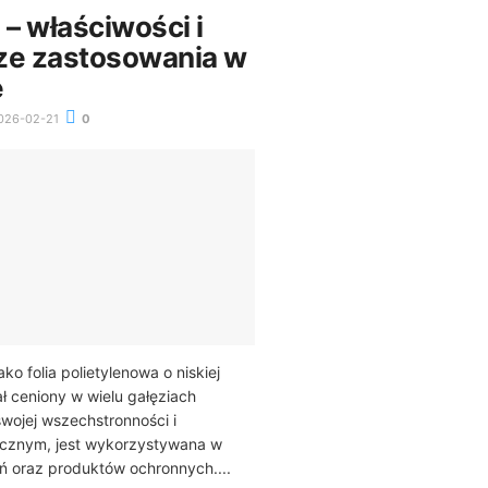
 – właściwości i
ze zastosowania w
e
026-02-21
0
ako folia polietylenowa o niskiej
ał ceniony w wielu gałęziach
swojej wszechstronności i
ycznym, jest wykorzystywana w
ń oraz produktów ochronnych....