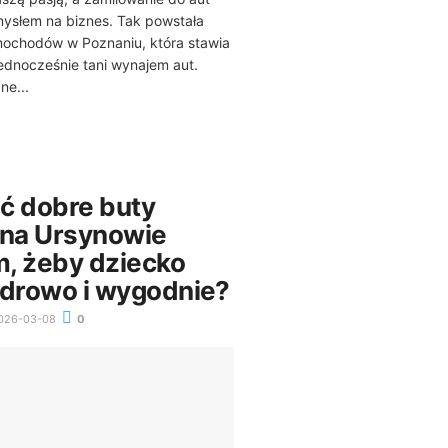
mysłem na biznes. Tak powstała
ochodów w Poznaniu, która stawia
jednocześnie tani wynajem aut.
ne...
ć dobre buty
 na Ursynowie
, żeby dziecko
zdrowo i wygodnie?
026-03-08
0