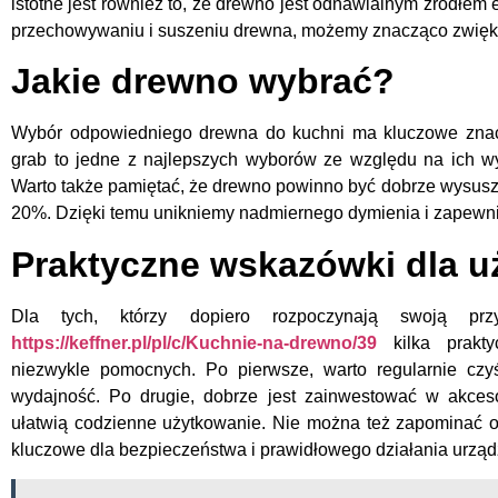
istotne jest również to, że drewno jest odnawialnym źródłem
przechowywaniu i suszeniu drewna, możemy znacząco zwięks
Jakie drewno wybrać?
Wybór odpowiedniego drewna do kuchni ma kluczowe znacze
grab to jedne z najlepszych wyborów ze względu na ich wy
Warto także pamiętać, że drewno powinno być dobrze wysusz
20%. Dzięki temu unikniemy nadmiernego dymienia i zapewn
Praktyczne wskazówki dla 
Dla tych, którzy dopiero rozpoczynają swoją 
https://keffner.pl/pl/c/Kuchnie-na-drewno/39
kilka prakt
niezwykle pomocnych. Po pierwsze, warto regularnie czy
wydajność. Po drugie, dobrze jest zainwestować w akcesori
ułatwią codzienne użytkowanie. Nie można też zapominać o
kluczowe dla bezpieczeństwa i prawidłowego działania urząd