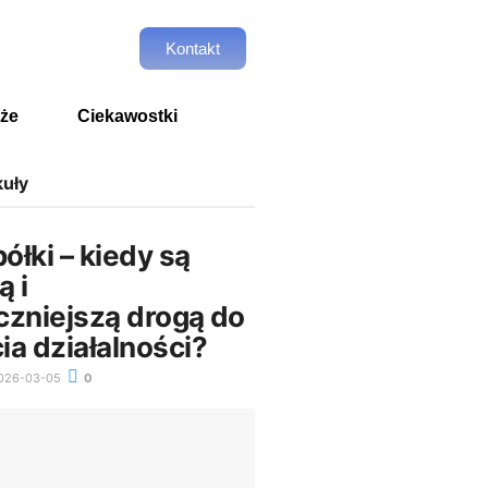
Kontakt
że
Ciekawostki
kuły
łki – kiedy są
ą i
czniejszą drogą do
ia działalności?
026-03-05
0