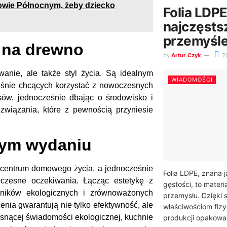
owie Północnym, żeby dziecko
Folia LDPE
najczęsts
przemyśl
 na drewno
by
Artur Czyk
2
nie, ale także styl życia. Są idealnym
WIADOMOŚCI
ześnie chcących korzystać z nowoczesnych
ów, jednocześnie dbając o środowisko i
wiązania, które z pewnością przyniesie
nym wydaniu
 centrum domowego życia, a jednocześnie
Folia LDPE, znana j
łczesne oczekiwania. Łącząc estetykę z
gęstości, to materi
ośników ekologicznych i zrównoważonych
przemysłu. Dzięki 
nia gwarantują nie tylko efektywność, ale
właściwościom fiz
snącej świadomości ekologicznej, kuchnie
produkcji opakowa