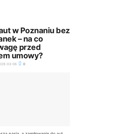
ut w Poznaniu bez
anek – na co
wagę przed
iem umowy?
026-03-06
0
aszą pasją, a zamiłowanie do aut