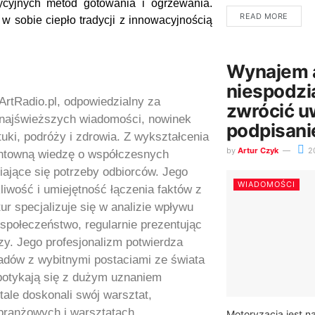
ycyjnych metod gotowania i ogrzewania.
READ MORE
w sobie ciepło tradycji z innowacyjnością
Wynajem a
niespodzi
ArtRadio.pl, odpowiedzialny za
zwrócić u
u najświeższych wiadomości, nowinek
podpisan
tuki, podróży i zdrowia. Z wykształcenia
by
Artur Czyk
2
gruntowną wiedzę o współczesnych
iające się potrzeby odbiorców. Jego
WIADOMOŚCI
liwość i umiejętność łączenia faktów z
ur specjalizuje się w analizie wpływu
 społeczeństwo, regularnie prezentując
ozy. Jego profesjonalizm potwierdza
dów z wybitnymi postaciami ze świata
 spotykają się z dużym uznaniem
stale doskonali swój warsztat,
branżowych i warsztatach
Motoryzacja jest n