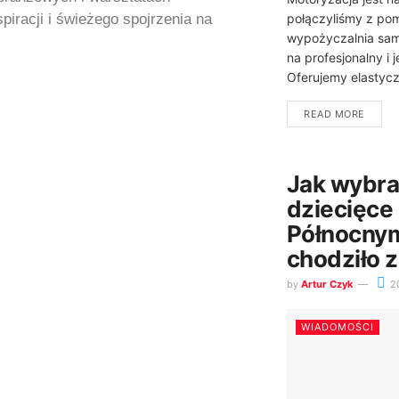
piracji i świeżego spojrzenia na
połączyliśmy z po
wypożyczalnia sam
na profesjonalny i 
Oferujemy elastycz
READ MORE
Jak wybra
dziecięce
Północnym
chodziło 
by
Artur Czyk
2
WIADOMOŚCI