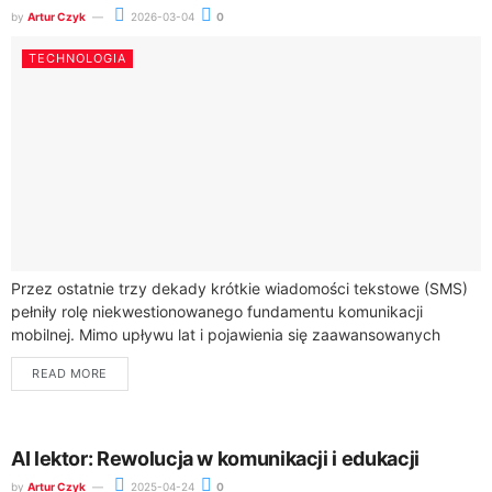
by
Artur Czyk
2026-03-04
0
TECHNOLOGIA
Przez ostatnie trzy dekady krótkie wiadomości tekstowe (SMS)
pełniły rolę niekwestionowanego fundamentu komunikacji
mobilnej. Mimo upływu lat i pojawienia się zaawansowanych
komunikatorów internetowych, prosty format 160 znaków
READ MORE
pozostawał najpewniejszym sposobem...
AI lektor: Rewolucja w komunikacji i edukacji
by
Artur Czyk
2025-04-24
0