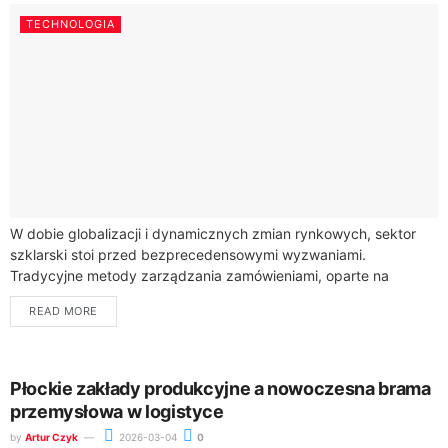
TECHNOLOGIA
W dobie globalizacji i dynamicznych zmian rynkowych, sektor
szklarski stoi przed bezprecedensowymi wyzwaniami.
Tradycyjne metody zarządzania zamówieniami, oparte na
wielogodzinnych rozmowach telefonicznych i setkach
READ MORE
wymienianych wiadomości e-mail, powoli odchodzą do...
Płockie zakłady produkcyjne a nowoczesna brama
przemysłowa w logistyce
by
Artur Czyk
2026-03-04
0