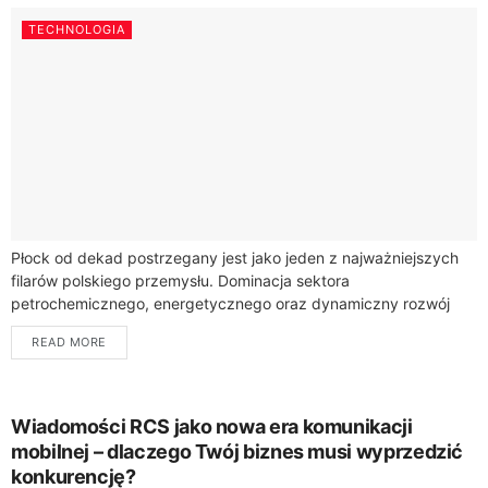
TECHNOLOGIA
Płock od dekad postrzegany jest jako jeden z najważniejszych
filarów polskiego przemysłu. Dominacja sektora
petrochemicznego, energetycznego oraz dynamiczny rozwój
lokalnych parków technologicznych sprawiły, że miasto stało się
READ MORE
areną dla najbardziej...
Wiadomości RCS jako nowa era komunikacji
mobilnej – dlaczego Twój biznes musi wyprzedzić
konkurencję?