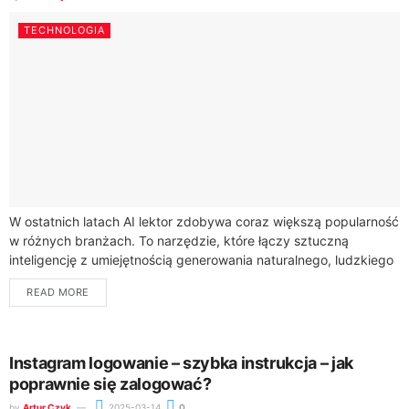
TECHNOLOGIA
W ostatnich latach AI lektor zdobywa coraz większą popularność
w różnych branżach. To narzędzie, które łączy sztuczną
inteligencję z umiejętnością generowania naturalnego, ludzkiego
głosu, oferując nowe możliwości w dziedzinie komunikacji...
READ MORE
Instagram logowanie – szybka instrukcja – jak
poprawnie się zalogować?
by
Artur Czyk
2025-03-14
0