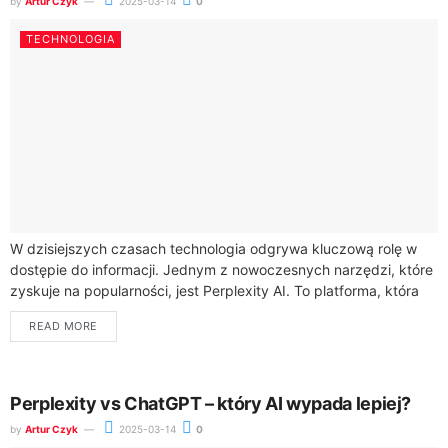
by
Artur Czyk
2025-03-14
0
TECHNOLOGIA
W dzisiejszych czasach technologia odgrywa kluczową rolę w
dostępie do informacji. Jednym z nowoczesnych narzędzi, które
zyskuje na popularności, jest Perplexity AI. To platforma, która
rewolucjonizuje sposób, w jaki wyszukujemy...
READ MORE
Perplexity vs ChatGPT – który AI wypada lepiej?
by
Artur Czyk
2025-03-14
0