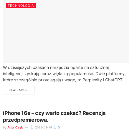
TECHNOLOGIA
W dzisiejszych czasach narzędzia oparte na sztucznej
inteligencji zyskują coraz większą popularność. Dwie platformy,
które szczególnie przyciągają uwagę, to Perplexity i ChatGPT.
Każda z nich oferuje unikalne funkcje, które mogą...
READ MORE
iPhone 16e – czy warto czekać? Recenzja
przedpremierowa.
by
Artur Czyk
2025-03-14
0