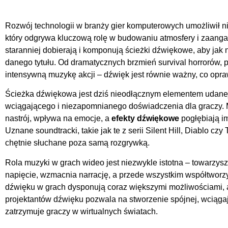
Rozwój technologii w branży gier komputerowych umożliwił n
który odgrywa kluczową rolę w budowaniu atmosfery i zaanga
staranniej dobierają i komponują ścieżki dźwiękowe, aby jak n
danego tytułu. Od dramatycznych brzmień survival horrorów, 
intensywną muzykę akcji – dźwięk jest równie ważny, co opr
Ścieżka dźwiękowa jest dziś nieodłącznym elementem udanej 
wciągającego i niezapomnianego doświadczenia dla graczy
nastrój, wpływa na emocje, a
efekty dźwiękowe
pogłębiają i
Uznane soundtracki, takie jak te z serii Silent Hill, Diablo czy 
chętnie słuchane poza samą rozgrywką.
Rola muzyki w grach wideo jest niezwykle istotna – towarzy
napięcie, wzmacnia narrację, a przede wszystkim współtwor
dźwięku w grach dysponują coraz większymi możliwościami,
projektantów dźwięku pozwala na stworzenie spójnej, wciągają
zatrzymuje graczy w wirtualnych światach.