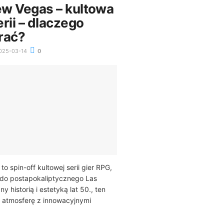
New Vegas – kultowa
rii – dlaczego
rać?
025-03-14
0
to spin-off kultowej serii gier RPG,
 do postapokaliptycznego Las
y historią i estetyką lat 50., ten
ną atmosferę z innowacyjnymi