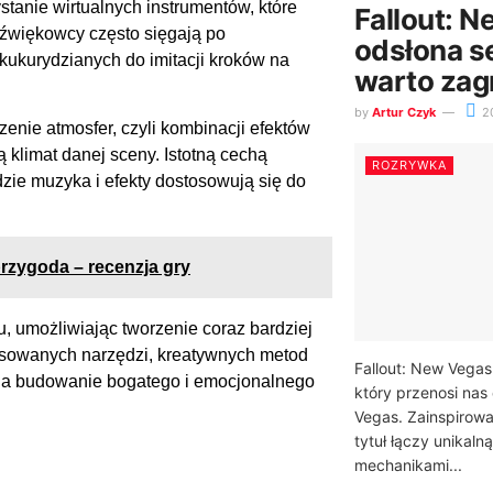
tanie wirtualnych instrumentów, które
Fallout: 
źwiękowcy często sięgają po
odsłona se
kukurydzianych do imitacji kroków na
warto zag
by
Artur Czyk
2
enie atmosfer, czyli kombinacji efektów
klimat danej sceny. Istotną cechą
ROZRYWKA
dzie muzyka i efekty dostosowują się do
przygoda – recenzja gry
, umożliwiając tworzenie coraz bardziej
nsowanych narzędzi, kreatywnych metod
Fallout: New Vegas 
 na budowanie bogatego i emocjonalnego
który przenosi nas
Vegas. Zainspirowan
tytuł łączy unikal
mechanikami...