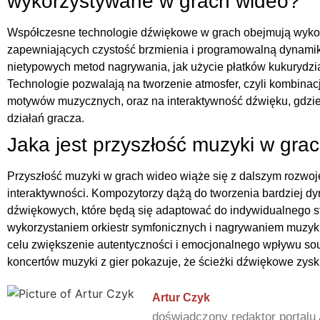
wykorzystywane w grach wideo?
Współczesne technologie dźwiękowe w grach obejmują wykorz
zapewniających czystość brzmienia i programowalną dynamik
nietypowych metod nagrywania, jak użycie płatków kukurydzia
Technologie pozwalają na tworzenie atmosfer, czyli kombinac
motywów muzycznych, oraz na interaktywność dźwięku, gdzie 
działań gracza.
Jaka jest przyszłość muzyki w gra
Przyszłość muzyki w grach wideo wiąże się z dalszym rozwoj
interaktywności. Kompozytorzy dążą do tworzenia bardziej d
dźwiękowych, które będą się adaptować do indywidualnego st
wykorzystaniem orkiestr symfonicznych i nagrywaniem muzyk
celu zwiększenie autentyczności i emocjonalnego wpływu s
koncertów muzyki z gier pokazuje, że ścieżki dźwiękowe zysk
Artur Czyk
doświadczony redaktor portalu 