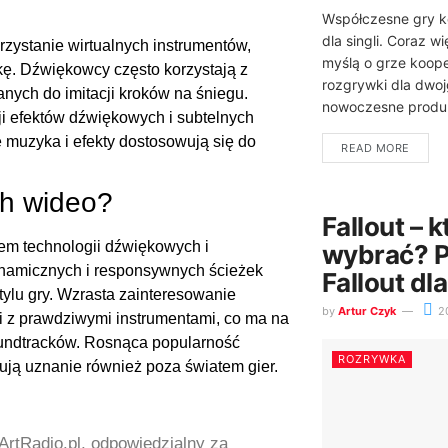
Współczesne gry k
dla singli. Coraz w
ystanie wirtualnych instrumentów,
myślą o grze koope
ę. Dźwiękowcy często korzystają z
rozgrywki dla dwo
nych do imitacji kroków na śniegu.
nowoczesne produkc
ji efektów dźwiękowych i subtelnych
muzyka i efekty dostosowują się do
READ MORE
ch wideo?
Fallout – 
em technologii dźwiękowych i
wybrać? P
ynamicznych i responsywnych ścieżek
Fallout d
ylu gry. Wzrasta zainteresowanie
by
Artur Czyk
2
i z prawdziwymi instrumentami, co ma na
oundtracków. Rosnąca popularność
ROZRYWKA
ują uznanie również poza światem gier.
ArtRadio.pl, odpowiedzialny za