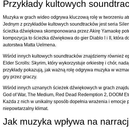
Przykłady kultowych soundtra
Muzyka w grach wideo odgrywa kluczową rolę w tworzeniu atm
Jednym z przykładów kultowych soundtracków jest seria Silent
ścieżka dźwiękowa skomponowana przez Akirę Yamaokę potęg
kompozycja to ścieżka dźwiękowa do gier Diablo I i II, która 
autorstwa Matta Uelmena.
Wśród innych kultowych soundtracków znajdziemy również ep
Elder Scrolls: Skyrim, który wykorzystuje orkiestrę i chór, na
przykłady pokazują, jak ważną rolę odgrywa muzyka w wzmacn
gry przez graczy.
Wśród innych uznanych ścieżek dźwiękowych w grach znajdują
God of War, The Medium, Red Dead Redemption 2, DOOM Etern
Każda z nich w unikalny sposób dopełnia wrażenia i emocje p
niepowtarzalny klimat.
Jak muzyka wpływa na narrac