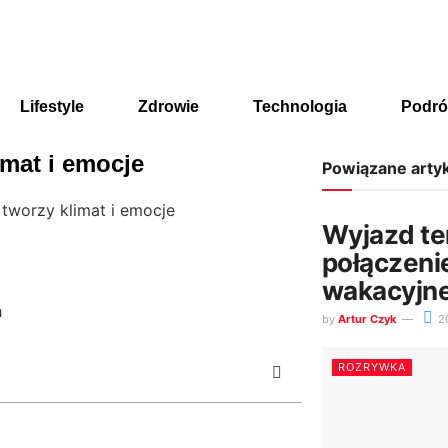
Lifestyle
Zdrowie
Technologia
Podró
imat i emocje
Powiązane arty
tworzy klimat i emocje
Wyjazd te
połączenie
wakacyjne
by
Artur Czyk
2
ROZRYWKA