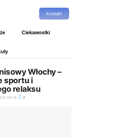
Kontakt
że
Ciekawostki
kuły
nisowy Włochy –
 sportu i
go relaksu
025-06-13
0