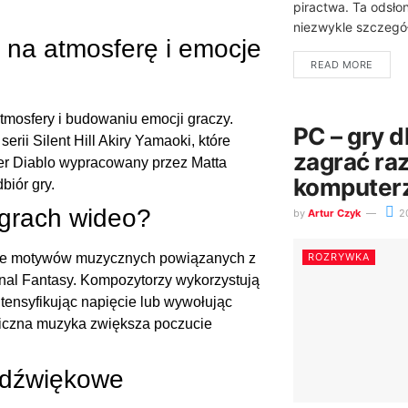
piractwa. Ta odsłon
niezwykle szczegó
na atmosferę i emocje
READ MORE
mosfery i budowaniu emocji graczy.
PC – gry d
rii Silent Hill Akiry Yamaoki, które
zagrać ra
gier Diablo wypracowany przez Matta
komputer
iór gry.
 grach wideo?
by
Artur Czyk
2
nie motywów muzycznych powiązanych z
ROZRYWKA
Final Fantasy. Kompozytorzy wykorzystują
ensyfikując napięcie lub wywołując
miczna muzyka zwiększa poczucie
 dźwiękowe