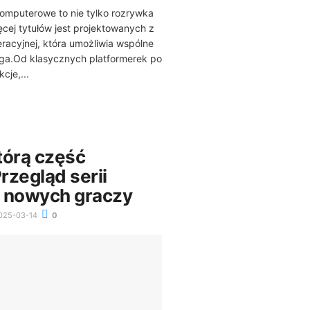
omputerowe to nie tylko rozrywka
ięcej tytułów jest projektowanych z
racyjnej, która umożliwia wspólne
jga.Od klasycznych platformerek po
je,...
którą część
rzegląd serii
la nowych graczy
025-03-14
0