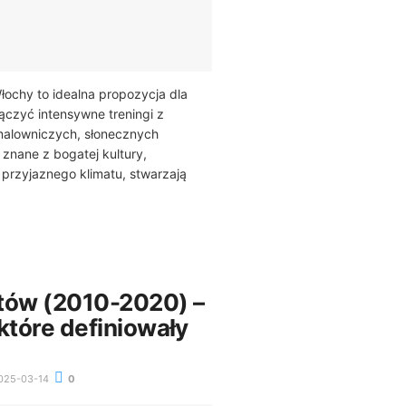
ochy to idealna propozycja dla
czyć intensywne treningi z
alowniczych, słonecznych
 znane z bogatej kultury,
i przyjaznego klimatu, stwarzają
tów (2010-2020) –
które definiowały
025-03-14
0