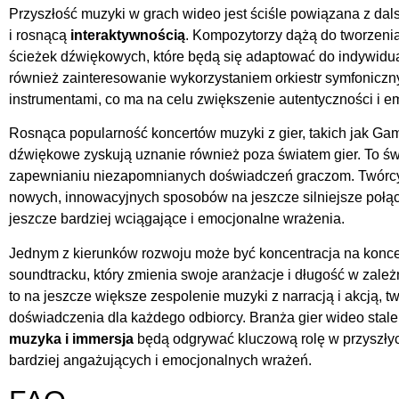
Przyszłość muzyki w grach wideo jest ściśle powiązana z d
i rosnącą
interaktywnością
. Kompozytorzy dążą do tworzeni
ścieżek dźwiękowych, które będą się adaptować do indywidua
również zainteresowanie wykorzystaniem orkiestr symfonicz
instrumentami, co ma na celu zwiększenie autentyczności i
Rosnąca popularność koncertów muzyki z gier, takich jak Gam
dźwiękowe zyskują uznanie również poza światem gier. To św
zapewnianiu niezapomnianych doświadczeń graczom. Twórcy 
nowych, innowacyjnych sposobów na jeszcze silniejsze połąc
jeszcze bardziej wciągające i emocjonalne wrażenia.
Jednym z kierunków rozwoju może być koncentracja na konce
soundtracku, który zmienia swoje aranżacje i długość w zale
to na jeszcze większe zespolenie muzyki z narracją i akcją,
doświadczenia dla każdego odbiorcy. Branża gier wideo stale
muzyka i immersja
będą odgrywać kluczową rolę w przyszłyc
bardziej angażujących i emocjonalnych wrażeń.