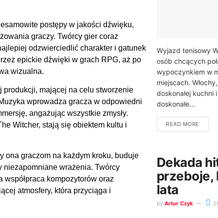
iesamowite postępy w jakości dźwięku,
żowania graczy. Twórcy gier coraz
ajlepiej odzwierciedlić charakter i gatunek
Wyjazd tenisowy Wł
przez epickie dźwięki w grach RPG, aż po
osób chcących połą
awa wizualna.
wypoczynkiem w m
miejscach. Włochy,
produkcji, mającej na celu stworzenie
doskonałej kuchni 
. Muzyka wprowadza gracza w odpowiedni
doskonałe...
mmersję, angażując wszystkie zmysły.
READ MORE
The Witcher, stają się obiektem kultu i
szy ona graczom na każdym kroku, buduje
Dekada hi
zy niezapomniane wrażenia. Twórcy
przeboje, 
 a współpraca kompozytorów oraz
lata
cej atmosfery, która przyciąga i
by
Artur Czyk
2