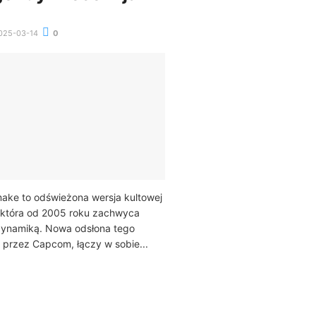
025-03-14
0
make to odświeżona wersja kultowej
r, która od 2005 roku zachwyca
 dynamiką. Nowa odsłona tego
 przez Capcom, łączy w sobie...