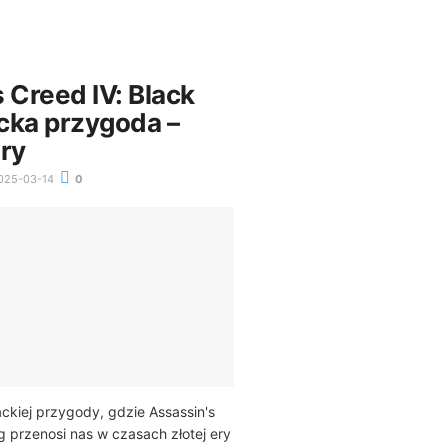
 Creed IV: Black
acka przygoda –
gry
025-03-14
0
ackiej przygody, gdzie Assassin's
g przenosi nas w czasach złotej ery