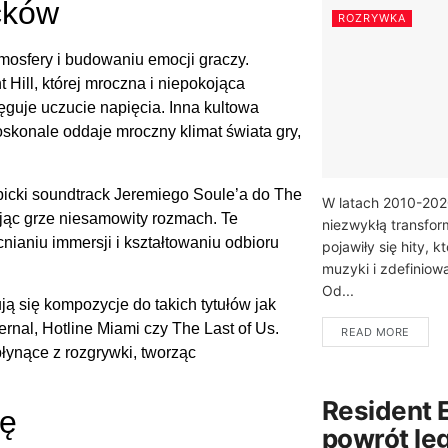
cków
ROZRYWKA
osfery i budowaniu emocji graczy.
 Hill, której mroczna i niepokojąca
uje uczucie napięcia. Inna kultowa
doskonale oddaje mroczny klimat świata gry,
icki soundtrack Jeremiego Soule’a do The
W latach 2010-202
dając grze niesamowity rozmach. Te
niezwykłą transfor
ianiu immersji i kształtowaniu odbioru
pojawiły się hity, k
muzyki i zdefinio
Od...
 się kompozycje do takich tytułów jak
al, Hotline Miami czy The Last of Us.
READ MORE
łynące z rozgrywki, tworząc
Resident 
ję
powrót leg