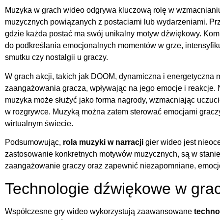
Muzyka w grach wideo odgrywa kluczową rolę w wzmacnianiu
muzycznych powiązanych z postaciami lub wydarzeniami. Przy
gdzie każda postać ma swój unikalny motyw dźwiękowy. Kom
do podkreślania emocjonalnych momentów w grze, intensyfik
smutku czy nostalgii u graczy.
W grach akcji, takich jak DOOM, dynamiczna i energetyczna 
zaangażowania gracza, wpływając na jego emocje i reakcje. N
muzyka może służyć jako forma nagrody, wzmacniając uczucie 
w rozgrywce. Muzyką można zatem sterować emocjami graczy,
wirtualnym świecie.
Podsumowując,
rola muzyki w narracji
gier wideo jest nieo
zastosowanie konkretnych motywów muzycznych, są w stanie 
zaangażowanie graczy oraz zapewnić niezapomniane, emocj
Technologie dźwiękowe w gra
Współczesne gry wideo wykorzystują zaawansowane
techno