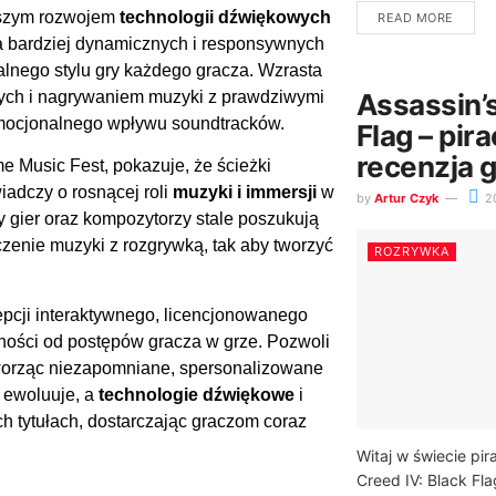
alszym rozwojem
technologii dźwiękowych
READ MORE
a bardziej dynamicznych i responsywnych
lnego stylu gry każdego gracza. Wzrasta
nych i nagrywaniem muzyki z prawdziwymi
Assassin’s
 emocjonalnego wpływu soundtracków.
Flag – pir
recenzja 
e Music Fest, pokazuje, że ścieżki
iadczy o rosnącej roli
muzyki i immersji
w
by
Artur Czyk
2
gier oraz kompozytorzy stale poszukują
zenie muzyki z rozgrywką, tak aby tworzyć
ROZRYWKA
pcji interaktywnego, licencjonowanego
żności od postępów gracza w grze. Pozwoli
 tworząc niezapomniane, spersonalizowane
 ewoluuje, a
technologie dźwiękowe
i
h tytułach, dostarczając graczom coraz
Witaj w świecie pir
Creed IV: Black Fla