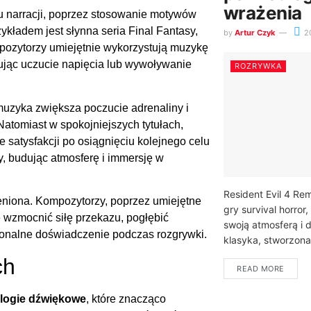
wrażenia
 narracji, poprzez stosowanie motywów
kładem jest słynna seria Final Fantasy,
by
Artur Czyk
2
pozytorzy umiejętnie wykorzystują muzykę
ując uczucie napięcia lub wywoływanie
ROZRYWKA
muzyka zwiększa poczucie adrenaliny i
atomiast w spokojniejszych tytułach,
satysfakcji po osiągnięciu kolejnego celu
 budując atmosferę i immersję w
Resident Evil 4 Re
ceniona. Kompozytorzy, poprzez umiejętne
gry survival horro
wzmocnić siłę przekazu, pogłębić
swoją atmosferą i
onalne doświadczenie podczas rozgrywki.
klasyka, stworzona
ch
READ MORE
logie dźwiękowe
, które znacząco