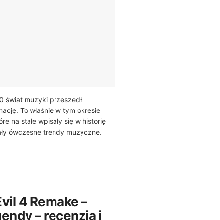
0 świat muzyki przeszedł
mację. To właśnie w tym okresie
tóre na stałe wpisały się w historię
wały ówczesne trendy muzyczne.
Evil 4 Remake –
endy – recenzja i