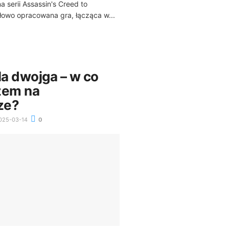
a serii Assassin's Creed to
łowo opracowana gra, łącząca w...
la dwojga – w co
zem na
ze?
025-03-14
0