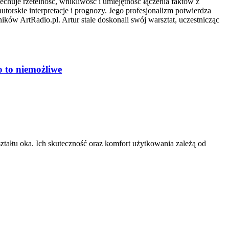
echuje rzetelność, wnikliwość i umiejętność łączenia faktów z
utorskie interpretacje i prognozy. Jego profesjonalizm potwierdza
ków ArtRadio.pl. Artur stale doskonali swój warsztat, uczestnicząc
o to niemożliwe
ztałtu oka. Ich skuteczność oraz komfort użytkowania zależą od