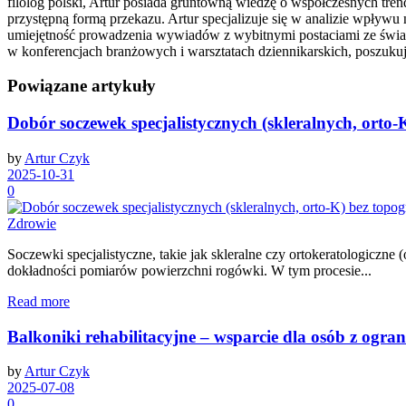
filolog polski, Artur posiada gruntowną wiedzę o współczesnych trend
przystępną formą przekazu. Artur specjalizuje się w analizie wpływu 
umiejętność prowadzenia wywiadów z wybitnymi postaciami ze świata n
w konferencjach branżowych i warsztatach dziennikarskich, poszukując
Powiązane artykuły
Dobór soczewek specjalistycznych (skleralnych, orto
by
Artur Czyk
2025-10-31
0
Zdrowie
Soczewki specjalistyczne, takie jak skleralne czy ortokeratologiczn
dokładności pomiarów powierzchni rogówki. W tym procesie...
Read more
Balkoniki rehabilitacyjne – wsparcie dla osób z ogr
by
Artur Czyk
2025-07-08
0