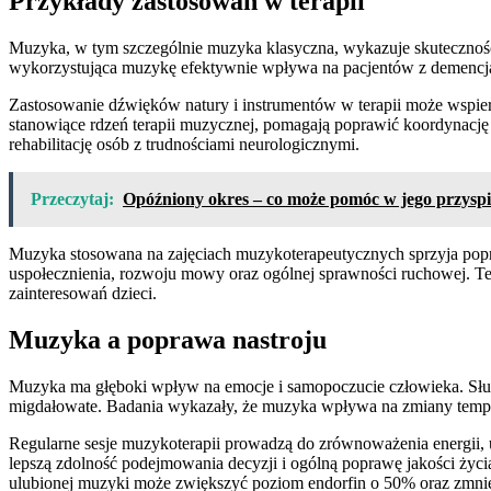
Przykłady zastosowań w terapii
Muzyka, w tym szczególnie muzyka klasyczna, wykazuje skuteczność
wykorzystująca muzykę efektywnie wpływa na pacjentów z demencją,
Zastosowanie dźwięków natury i instrumentów w terapii może wspier
stanowiące rdzeń terapii muzycznej, pomagają poprawić koordynację
rehabilitację osób z trudnościami neurologicznymi.
Przeczytaj:
Opóźniony okres – co może pomóc w jego przyspi
Muzyka stosowana na zajęciach muzykoterapeutycznych sprzyja popraw
uspołecznienia, rozwoju mowy oraz ogólnej sprawności ruchowej. T
zainteresowań dzieci.
Muzyka a poprawa nastroju
Muzyka ma głęboki wpływ na emocje i samopoczucie człowieka. Słuc
migdałowate. Badania wykazały, że muzyka wpływa na zmiany temperat
Regularne sesje muzykoterapii prowadzą do zrównoważenia energii, u
lepszą zdolność podejmowania decyzji i ogólną poprawę jakości życ
ulubionej muzyki może zwiększyć poziom endorfin o 50% oraz zmnie