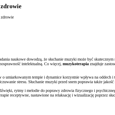
 zdrowie
a zdrowie
adania naukowe dowodzą, że słuchanie muzyki może być skutecznym 
łnosprawność intelektualną. Co więcej,
muzykoterapia
znajduje zastos
 umiarkowanym tempie i dynamice korzystnie wpływa na oddech i tętn
uwanie stresu. Słuchanie muzyki przed snem poprawia także jakość sn
 dźwięki, rytmy i melodie do poprawy zdrowia fizycznego i psychiczne
erapie receptywne, nastawione na relaksację i wizualizację poprzez słu