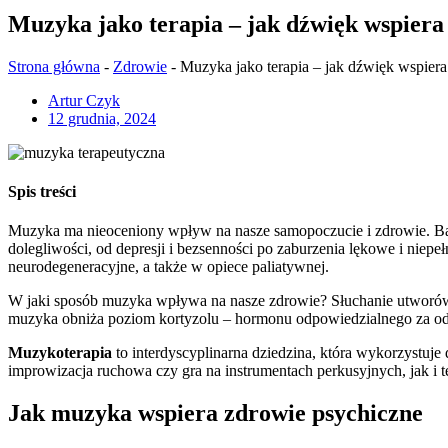
Muzyka jako terapia – jak dźwięk wspiera
Strona główna
-
Zdrowie
-
Muzyka jako terapia – jak dźwięk wspier
Artur Czyk
12 grudnia, 2024
Spis treści
Muzyka ma nieoceniony wpływ na nasze samopoczucie i zdrowie. B
dolegliwości, od depresji i bezsenności po zaburzenia lękowe i niepe
neurodegeneracyjne, a także w opiece paliatywnej.
W jaki sposób muzyka wpływa na nasze zdrowie? Słuchanie utworów o
muzyka obniża poziom kortyzolu – hormonu odpowiedzialnego za odcz
Muzykoterapia
to interdyscyplinarna dziedzina, która wykorzystuje
improwizacja ruchowa czy gra na instrumentach perkusyjnych, jak i t
Jak muzyka wspiera zdrowie psychiczne