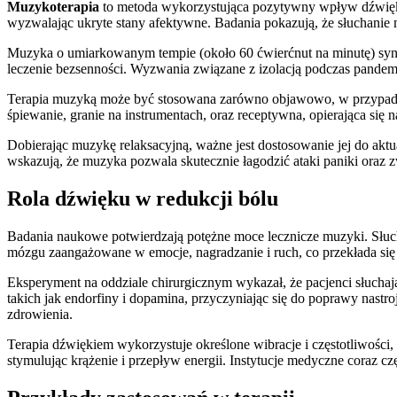
Muzykoterapia
to metoda wykorzystująca pozytywny wpływ dźwięku 
wyzwalając ukryte stany afektywne. Badania pokazują, że słuchanie 
Muzyka o umiarkowanym tempie (około 60 ćwierćnut na minutę) sync
leczenie bezsenności. Wyzwania związane z izolacją podczas pandemi
Terapia muzyką może być stosowana zarówno objawowo, w przypadku s
śpiewanie, granie na instrumentach, oraz receptywna, opierająca się 
Dobierając muzykę relaksacyjną, ważne jest dostosowanie jej do a
wskazują, że muzyka pozwala skutecznie łagodzić ataki paniki oraz 
Rola dźwięku w redukcji bólu
Badania naukowe potwierdzają potężne moce lecznicze muzyki. Słuc
mózgu zaangażowane w emocje, nagradzanie i ruch, co przekłada się 
Eksperyment na oddziale chirurgicznym wykazał, że pacjenci słucha
takich jak endorfiny i dopamina, przyczyniając się do poprawy nastr
zdrowienia.
Terapia dźwiękiem wykorzystuje określone wibracje i częstotliwości,
stymulując krążenie i przepływ energii. Instytucje medyczne coraz cz