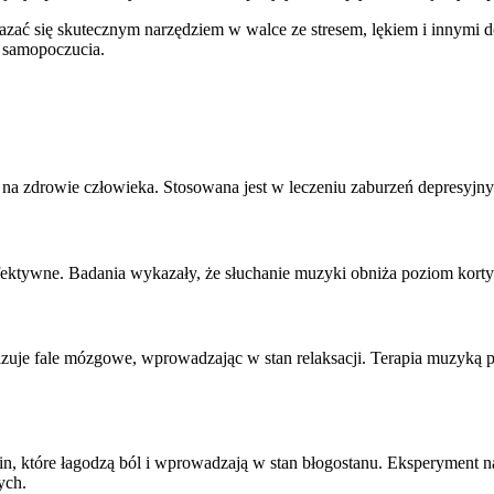
azać się skutecznym narzędziem w walce ze stresem, lękiem i innymi
y samopoczucia.
 zdrowie człowieka. Stosowana jest w leczeniu zaburzeń depresyjny
fektywne. Badania wykazały, że słuchanie muzyki obniża poziom korty
uje fale mózgowe, wprowadzając w stan relaksacji. Terapia muzyką 
n, które łagodzą ból i wprowadzają w stan błogostanu. Eksperyment na 
ych.