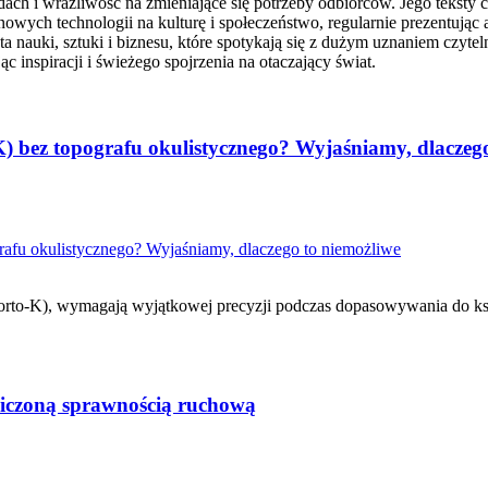
ach i wrażliwość na zmieniające się potrzeby odbiorców. Jego teksty c
nowych technologii na kulturę i społeczeństwo, regularnie prezentując a
auki, sztuki i biznesu, które spotykają się z dużym uznaniem czytelni
 inspiracji i świeżego spojrzenia na otaczający świat.
-K) bez topografu okulistycznego? Wyjaśniamy, dlaczeg
e (orto-K), wymagają wyjątkowej precyzji podczas dopasowywania do ks
aniczoną sprawnością ruchową