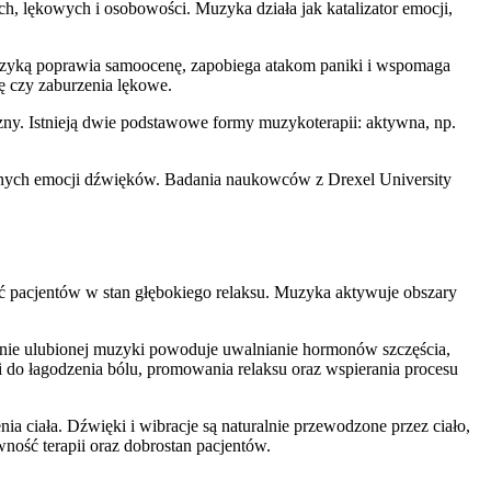
, lękowych i osobowości. Muzyka działa jak katalizator emocji,
uzyką poprawia samoocenę, zapobiega atakom paniki i wspomaga
ę czy zaburzenia lękowe.
ny. Istnieją dwie podstawowe formy muzykoterapii: aktywna, np.
wanych emocji dźwięków. Badania naukowców z Drexel University
ć pacjentów w stan głębokiego relaksu. Muzyka aktywuje obszary
anie ulubionej muzyki powoduje uwalnianie hormonów szczęścia,
i do łagodzenia bólu, promowania relaksu oraz wspierania procesu
a ciała. Dźwięki i wibracje są naturalnie przewodzone przez ciało,
wność terapii oraz dobrostan pacjentów.