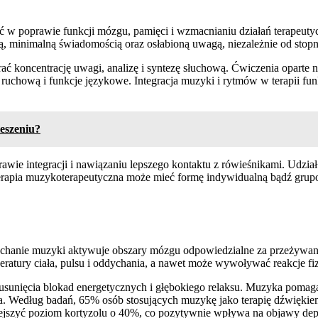
 w poprawie funkcji mózgu, pamięci i wzmacnianiu działań terapeut
 minimalną świadomością oraz osłabioną uwagą, niezależnie od stopn
ać koncentrację uwagi, analizę i syntezę słuchową. Ćwiczenia oparte
 ruchową i funkcje językowe. Integracja muzyki i rytmów w terapii 
eszeniu?
ie integracji i nawiązaniu lepszego kontaktu z rówieśnikami. Udział
erapia muzykoterapeutyczna może mieć formę indywidualną bądź grupo
hanie muzyki aktywuje obszary mózgu odpowiedzialne za przeżywanie 
ury ciała, pulsu i oddychania, a nawet może wywoływać reakcje fizyc
sunięcia blokad energetycznych i głębokiego relaksu. Muzyka pomaga w
ia. Według badań, 65% osób stosujących muzykę jako terapię dźwiękiem
jszyć poziom kortyzolu o 40%, co pozytywnie wpływa na objawy depre