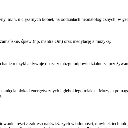
, m.in. u ciężarnych kobiet, na oddziałach neonatologicznych, w geria
y szamańskie, śpiew (np. mantra Om) oraz medytację z muzyką.
hanie muzyki aktywuje obszary mózgu odpowiedzialne za przeżywanie 
sunięcia blokad energetycznych i głębokiego relaksu. Muzyka pomaga w
a.
towanie treści z zakresu najświeższych wiadomości, nowinek technolog