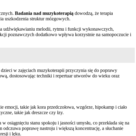
ycznych.
Badania nad muzykoterapią
dowodzą, że terapia
ia uszkodzenia struktur mózgowych.
 na udźwiękawianiu melodii, rytmu i funkcji wykonawczych,
funkcji poznawczych dodatkowo wpływa korzystnie na samopoczucie i
 dzieci w zajęciach muzykoterapii przyczynia się do poprawy
wą, dostosowując techniki i repertuar utworów do wieku oraz
emocji, takie jak kora przedczołowa, wzgórze, hipokamp i ciało
zne, takie jak dreszcze czy łzy.
 osiągnięciu stanu spokoju i jasności umysłu, co przekłada się na
 odczuwa poprawę nastroju i większą koncentrację, a słuchanie
sji i lęku.