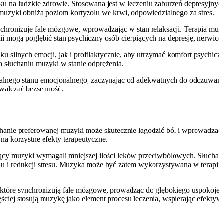
na ludzkie zdrowie. Stosowana jest w leczeniu zaburzeń depresyjnych
muzyki obniża poziom kortyzolu we krwi, odpowiedzialnego za stres.
hronizuje fale mózgowe, wprowadzając w stan relaksacji. Terapia m
i mogą pogłębić stan psychiczny osób cierpiących na depresję, nerwic
ilnych emocji, jak i profilaktycznie, aby utrzymać komfort psychicz
na słuchaniu muzyki w stanie odprężenia.
ktualnego stanu emocjonalnego, zaczynając od adekwatnych do odczu
zwalczać bezsenność.
hanie preferowanej muzyki może skutecznie łagodzić ból i wprowadza
na korzystne efekty terapeutyczne.
jący muzyki wymagali mniejszej ilości leków przeciwbólowych. Słuch
oju i redukcji stresu. Muzyka może być zatem wykorzystywana w terapi
 które synchronizują fale mózgowe, prowadząc do głębokiego uspokojeni
ęściej stosują muzykę jako element procesu leczenia, wspierając efekty