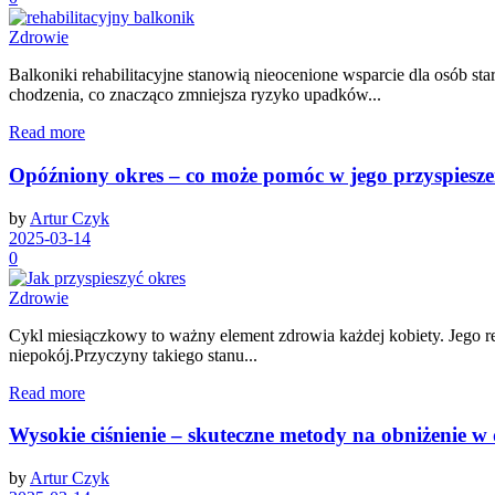
Zdrowie
Balkoniki rehabilitacyjne stanowią nieocenione wsparcie dla osób st
chodzenia, co znacząco zmniejsza ryzyko upadków...
Read more
Opóźniony okres – co może pomóc w jego przyspiesz
by
Artur Czyk
2025-03-14
0
Zdrowie
Cykl miesiączkowy to ważny element zdrowia każdej kobiety. Jego re
niepokój.Przyczyny takiego stanu...
Read more
Wysokie ciśnienie – skuteczne metody na obniżenie 
by
Artur Czyk