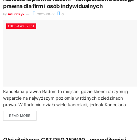
prawna dla firm i osób indywidualnych
by
Artur Czyk
2025-08-06
0
CIEKAWOSTKI
Kancelaria prawna Radom to miejsce, gdzie klienci otrzymują
wsparcie na najwyższym poziomie w różnych dziedzinach
prawa. W Radomiu działa wiele kancelarii, jednak Kancelaria
Adwokacka Mikołaj Wachowicz wyróżnia się szerokim
READ MORE
zakresem...
Olej silnikowy CAT DEO 15W40 – specyfikacja i