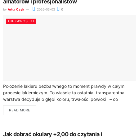
amatorów i profesjonalistów
by
Artur Czyk
2026-03-03
0
CIEKAWOSTKI
Położenie lakieru bezbarwnego to moment prawdy w całym
procesie lakierniczym. To właśnie ta ostatnia, transparentna
warstwa decyduje o głębi koloru, trwałości powłoki i – co
najważniejsze dla efektu wizualnego –...
READ MORE
Jak dobrać okulary +2,00 do czytania i