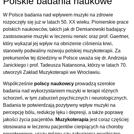
Polskie badania naukowe
W Polsce badania nad wpływem muzyki na zdrowie
rozpoczęły się już w latach 50. XX wieku. Pionierskie prace
polskich naukowców, takich jak dr Demianowski badający
zastosowanie muzyki w leczeniu nerwic oraz prof. Gaertner,
który wykazał jej wpływ na obniżenie ciśnienia krwi,
stanowiły podwaliny rozwoju polskiej muzykoterapii. Za
prekursorów tej dziedziny w Polsce uważa się dr. Andrzeja
Janickiego i prof. Tadeusza Natansona, którzy w latach 70.
utworzyli Zakład Muzykoterapii we Wrocławiu.
Współcześnie
polscy naukowcy
prowadzą szerokie
badania nad wykorzystaniem muzyki w terapii różnych
schorzeń, w tym zaburzeń psychicznych i neurologicznych.
Badania te potwierdzają pozytywny wpływ muzyki na
percepcję bólu, redukcję lęku i depresji, a także poprawę
jakości życia pacjentów.
Muzykoterapia
jest coraz częściej
stosowana w leczeniu pacjentów cierpiących na choroby
nowotworowe, urazy mózgu czy zaburzenia psychiczne.