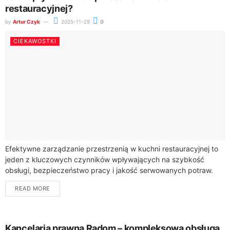
restauracyjnej?
by
Artur Czyk
2025-11-29
0
CIEKAWOSTKI
Efektywne zarządzanie przestrzenią w kuchni restauracyjnej to
jeden z kluczowych czynników wpływających na szybkość
obsługi, bezpieczeństwo pracy i jakość serwowanych potraw.
Jak więc zorganizować zaplecze gastronomiczne, aby każde
READ MORE
urządzenie i...
Kancelaria prawna Radom – kompleksowa obsługa