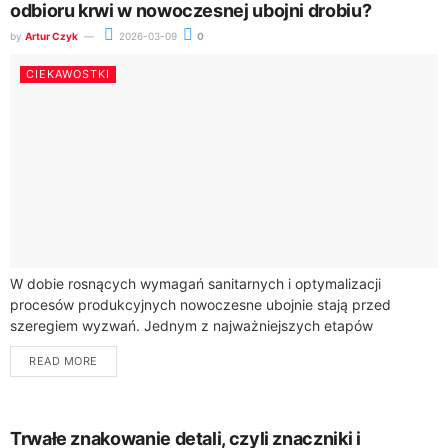
odbioru krwi w nowoczesnej ubojni drobiu?
by
Artur Czyk
2026-03-09
0
CIEKAWOSTKI
W dobie rosnących wymagań sanitarnych i optymalizacji
procesów produkcyjnych nowoczesne ubojnie stają przed
szeregiem wyzwań. Jednym z najważniejszych etapów
przetwórstwa mięsnego jest efektywny system odbioru krwi.
READ MORE
Właściwy projekt tego segmentu...
Trwałe znakowanie detali, czyli znaczniki i