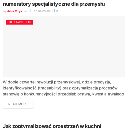
numeratory specjalistyczne dla przemysłu
by
Artur Czyk
2026-03-08
0
CIEKAWOSTKI
W dobie czwartej rewolucji przemysłowej, gdzie precyzja,
identyfikowalność (traceability) oraz optymalizacja procesów
stanowią o konkurencyjności przedsiębiorstwa, kwestia trwałego
znakowania detali nabiera szczególnego znaczenia. Każdy
READ MORE
element opuszczający linię produkcyjną – od...
Jak zoptymalizować przestrzeń w kuchni