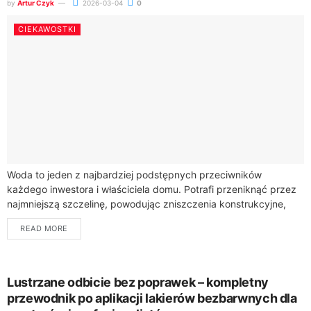
by
Artur Czyk
2026-03-04
0
CIEKAWOSTKI
Woda to jeden z najbardziej podstępnych przeciwników
każdego inwestora i właściciela domu. Potrafi przeniknąć przez
najmniejszą szczelinę, powodując zniszczenia konstrukcyjne,
rozwój grzybów oraz kosztowne remonty. W walce o suchy i...
READ MORE
Lustrzane odbicie bez poprawek – kompletny
przewodnik po aplikacji lakierów bezbarwnych dla