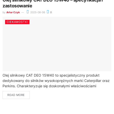
zastosowanie
by
Artur Czyk
2025-08-06
0
CIEKAWOSTKI
Olej silnikowy CAT DEO 15W40 to specjalistyczny produkt
dedykowany do silników wysokoprężnych marki Caterpillar oraz
Perkins. Charakteryzuje się doskonałymi właściwościami
ochronnymi, które pozwalają na ograniczenie zużycia
READ MORE
podzespołów oraz zabezpieczenie silnika...