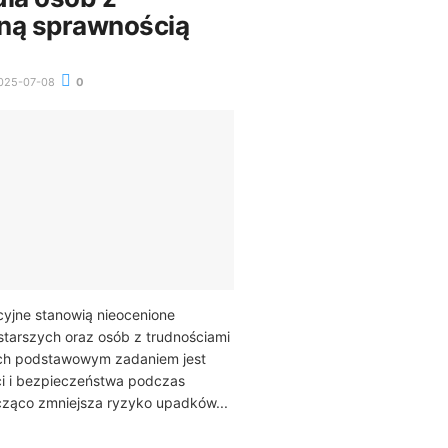
ną sprawnością
025-07-08
0
acyjne stanowią nieocenione
starszych oraz osób z trudnościami
 Ich podstawowym zadaniem jest
ci i bezpieczeństwa podczas
cząco zmniejsza ryzyko upadków...