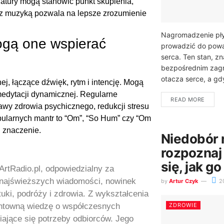
atury mogą stanowić punkt skupienia,
s z muzyką pozwala na lepsze zrozumienie
Nagromadzenie pł
ogą one wspierać
prowadzić do pow
serca. Ten stan, z
bezpośrednim zagr
otacza serce, a gdy
j, łączące dźwięk, rytm i intencję. Mogą
medytacji dynamicznej. Regularne
READ MORE
awy zdrowia psychicznego, redukcji stresu
ularnych mantr to “Om”, “So Hum” czy “Om
 znaczenie.
Niedobór
rozpoznaj
się, jak g
ArtRadio.pl, odpowiedzialny za
u najświeższych wiadomości, nowinek
by
Artur Czyk
2
tuki, podróży i zdrowia. Z wykształcenia
ZDROWIE
gruntowną wiedzę o współczesnych
iające się potrzeby odbiorców. Jego