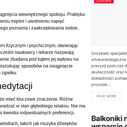
ZDROWIE
siągnięcia wewnętrznego spokoju. Praktyka
ieniu mięśni i uwolnieniu napięć
ego poznania i zaakceptowania siebie,
m fizycznym i psychicznym, otwierając
łcześni naukowcy i lekarze nazywają
Soczewki specjalist
townie zbadana pod kątem jej wpływu na
ortokeratologiczne
precyzji podczas d
poszukując sposobów na osiągnięcie
skuteczność oraz 
 zgiełku.
dokładności pomia
edytacji
procesie...
READ MORE
oże mieć kluczowe znaczenie. Różne
wadzać w stan głębokiego relaksu. Nie ma
o kwestia indywidualnych preferencji.
Balkoniki 
elodiach, takich jak muzyka dźwięków
wsparcie 