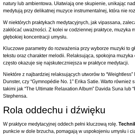
natury lub ambientowa. Ułatwiają one skupienie, unikając nadmi
medytują przy delikatnej muzyce instrumentalnej, która nie r
W niektórych praktykach medytacyjnych, jak vipassana, zalec
zakłócać uważności. Z kolei w codziennej praktyce, muzyka
głębokiej koncentracji umysłu.
Kluczowe parametry do rozważenia przy wyborze muzyki to g
tekstu oraz charakter melodii. Relaksująca, spokojna muzyka 
często okazuje się najskuteczniejsza w praktyce medytacji.
Niektóre z najbardziej relaksujących utworów to “Weightless
Dunster, czy “Gymnopédie No. 1” Erika Satie. Warto również 
takimi jak “The Ultimate Relaxation Album” Davida Suna lub “
Stephensa.
Rola oddechu i dźwięku
W praktyce medytacyjnej oddech pełni kluczową rolę.
Techni
punkcie w dole brzucha, pomagają w uspokojeniu umysłu i c