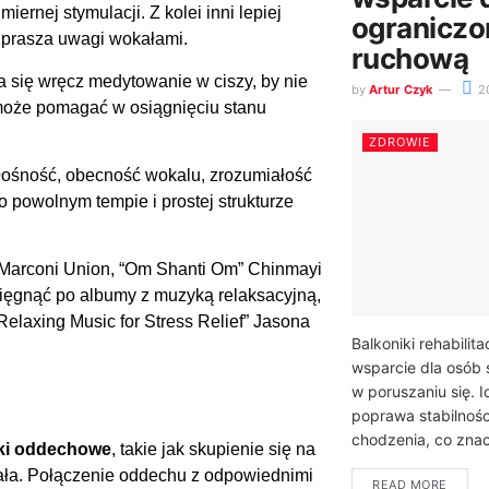
ernej stymulacji. Z kolei inni lepiej
ograniczo
ozprasza uwagi wokałami.
ruchową
a się wręcz medytowanie w ciszy, by nie
by
Artur Czyk
2
 może pomagać w osiągnięciu stanu
ZDROWIE
łośność, obecność wokalu, zrozumiałość
o powolnym tempie i prostej strukturze
” Marconi Union, “Om Shanti Om” Chinmayi
sięgnąć po albumy z muzyką relaksacyjną,
Relaxing Music for Stress Relief” Jasona
Balkoniki rehabilit
wsparcie dla osób 
w poruszaniu się.
poprawa stabilnoś
chodzenia, co zna
ki oddechowe
, takie jak skupienie się na
iała. Połączenie oddechu z odpowiednimi
READ MORE