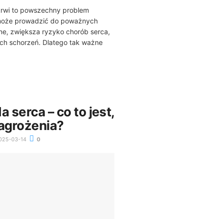
krwi to powszechny problem
może prowadzić do poważnych
ne, zwiększa ryzyko chorób serca,
ch schorzeń. Dlatego tak ważne
serca – co to jest,
zagrożenia?
025-03-14
0