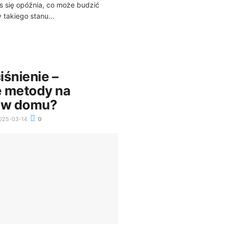
es się opóźnia, co może budzić
 takiego stanu...
iśnienie –
 metody na
e w domu?
025-03-14
0