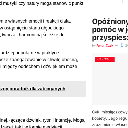
i muzyki czy natury mogą stanowić punkt
Opóźniony
ie własnych emocji i reakcji ciała.
pomóc w 
w osiągnięciu stanu głębokiego
 tworząc harmonijną ścieżkę do
przyspies
by
Artur Czyk
2
bardziej popularne w praktyce
ębsze zaangażowanie w chwilę obecną,
ZDROWIE
gii między oddechem i dźwiękiem może
czny poradnik dla zabieganych
Cykl miesiączkowy
kobiety. Jego regu
ej, łączące dźwięk, rytm i intencję. Mogą
zrozumienie własn
ącej, jak i w formie medytacji