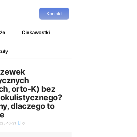
Kontakt
że
Ciekawostki
kuły
czewek
tycznych
ch, orto-K) bez
 okulistycznego?
y, dlaczego to
we
25-10-31
0