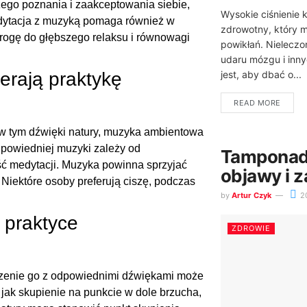
ego poznania i zaakceptowania siebie,
Wysokie ciśnienie 
edytacja z muzyką pomaga również w
zdrowotny, który 
drogę do głębszego relaksu i równowagi
powikłań. Nieleczo
udaru mózgu i inny
jest, aby dbać o...
ierają praktykę
READ MORE
w tym dźwięki natury, muzyka ambientowa
powiedniej muzyki zależy od
Tamponada 
ść medytacji. Muzyka powinna sprzyjać
objawy i 
 Niektóre osoby preferują ciszę, podczas
by
Artur Czyk
2
 praktyce
ZDROWIE
ączenie go z odpowiednimi dźwiękami może
jak skupienie na punkcie w dole brzucha,