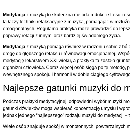
Medytacja
z muzyką to skuteczna metoda redukcji stresu i o
ta łączy techniki relaksacyjne z muzyką, pomagając w rozluźn
emocjonalnych. Regularna praktyka może prowadzić do lepsz
poprawy relacji z innymi oraz bardziej świadomego życia.
Medytacja
z muzyką pomaga również w radzeniu sobie z bóle
drogę do głębszego relaksu i równowagi emocjonalnej. Wspó
medytację lekarstwem XXI wieku, a praktyka ta została grun
organizm człowieka. Coraz więcej osób sięga po tę metodę, 
wewnętrznego spokoju i harmonii w dobie ciągłego cyfrowego
Najlepsze gatunki muzyki do m
Podczas praktyki medytacyjnej, odpowiedni wybór muzyki m
gatunki dźwięków mogą wspierać koncentrację umysłu i wpro
jednak jednego “najlepszego” rodzaju muzyki do medytacji – t
Wiele osób znajduje spokój w monotonnych, powtarzalnych m