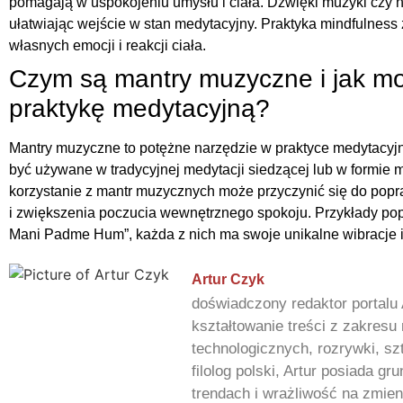
pomagają w uspokojeniu umysłu i ciała. Dźwięki muzyki czy n
ułatwiając wejście w stan medytacyjny. Praktyka mindfulnes
własnych emocji i reakcji ciała.
Czym są mantry muzyczne i jak m
praktykę medytacyjną?
Mantry muzyczne to potężne narzędzie w praktyce medytacyjne
być używane w tradycyjnej medytacji siedzącej lub w formie 
korzystanie z mantr muzycznych może przyczynić się do popr
i zwiększenia poczucia wewnętrznego spokoju. Przykłady pop
Mani Padme Hum”, każda z nich ma swoje unikalne wibracje i
Artur Czyk
doświadczony redaktor portalu 
kształtowanie treści z zakres
technologicznych, rozrywki, sz
filolog polski, Artur posiada 
trendach i wrażliwość na zmien