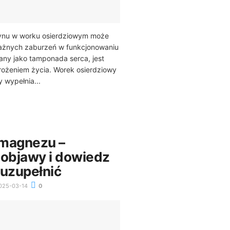
ynu w worku osierdziowym może
ażnych zaburzeń w funkcjonowaniu
nany jako tamponada serca, jest
ożeniem życia. Worek osierdziowy
 wypełnia...
 magnezu –
 objawy i dowiedz
o uzupełnić
025-03-14
0