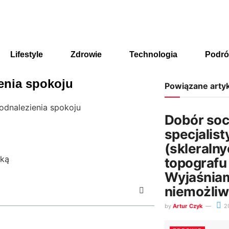
Lifestyle
Zdrowie
Technologia
Podró
enia spokoju
Powiązane arty
odnalezienia spokoju
Dobór so
specjalis
(skleralny
topografu
Wyjaśniam
niemożli
by
Artur Czyk
20