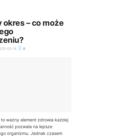
 okres – co może
jego
zeniu?
025-03-14
0
 to ważny element zdrowia każdej
larność pozwala na lepsze
ego organizmu. Jednak czasem