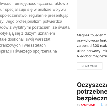
liwość i umiejętność łączenia faktów z
ur specjalizuje się w analizie wpływu
 społeczeństwo, regularnie prezentując
ozy. Jego profesjonalizm potwierdza
dów z wybitnymi postaciami ze świata
 spotykają się z dużym uznaniem
Magnez to jeden z 
stale doskonali swój warsztat,
prawidłowego funk
branżowych i warsztatach
za ponad 300 reak
układ nerwowy, mię
piracji i świeżego spojrzenia na
Niedobór magnezu
READ MORE
Oczyszczan
potrzebne 
bezpieczn
by
Artur Czyk
2