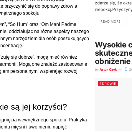
zdarza się, że okr
e przyczynić się do poprawy zdrowia
niepokój.Przyczyny
wnętrznego spokoju.
READ MORE
“Om”, “So Hum” oraz “Om Mani Padme
nie, oddziałując na różne aspekty naszego
 cennym narzędziem dla osób poszukujących
Wysokie c
ncentrację.
skuteczne
 “Czuję się dobrze”, mogą mieć również
obniżeni
harmonii. Mogą one znaleźć zastosowanie
by
Artur Czyk
2
giem personalnym, wspierając rozwój
ZDROWIE
ie są jej korzyści?
iągnięcia wewnętrznego spokoju. Praktyka
ieniu mięśni i uwolnieniu napięć