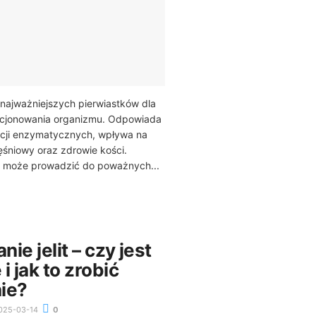
najważniejszych pierwiastków dla
cjonowania organizmu. Odpowiada
cji enzymatycznych, wpływa na
śniowy oraz zdrowie kości.
 może prowadzić do poważnych...
ie jelit – czy jest
i jak to zrobić
ie?
025-03-14
0