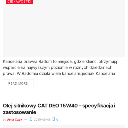
CIEKAWOSTKI
Kancelaria prawna Radom to miejsce, gdzie klienci otrzymują
wsparcie na najwyższym poziomie w różnych dziedzinach
prawa. W Radomiu działa wiele kancelarii, jednak Kancelaria
Adwokacka Mikołaj Wachowicz wyróżnia się szerokim
READ MORE
zakresem...
Olej silnikowy CAT DEO 15W40 – specyfikacja i
zastosowanie
by
Artur Czyk
2025-08-06
0