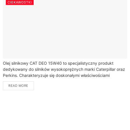
CIEKAWOSTKI
Olej silnikowy CAT DEO 15W40 to specjalistyczny produkt
dedykowany do silników wysokoprężnych marki Caterpillar oraz
Perkins. Charakteryzuje się doskonałymi właściwościami
ochronnymi, które pozwalają na ograniczenie zużycia
READ MORE
podzespołów oraz zabezpieczenie silnika...