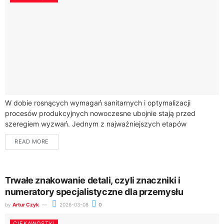
W dobie rosnących wymagań sanitarnych i optymalizacji
procesów produkcyjnych nowoczesne ubojnie stają przed
szeregiem wyzwań. Jednym z najważniejszych etapów
przetwórstwa mięsnego jest efektywny system odbioru krwi.
READ MORE
Właściwy projekt tego segmentu...
Trwałe znakowanie detali, czyli znaczniki i
numeratory specjalistyczne dla przemysłu
by
Artur Czyk
2026-03-08
0
CIEKAWOSTKI