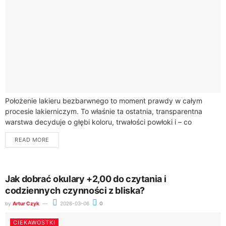
Położenie lakieru bezbarwnego to moment prawdy w całym
procesie lakierniczym. To właśnie ta ostatnia, transparentna
warstwa decyduje o głębi koloru, trwałości powłoki i – co
najważniejsze dla efektu wizualnego –...
READ MORE
Jak dobrać okulary +2,00 do czytania i
codziennych czynności z bliska?
by
Artur Czyk
2026-03-06
0
CIEKAWOSTKI