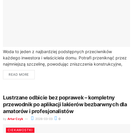
Woda to jeden z najbardziej podstępnych przeciwników
każdego inwestora i właściciela domu. Potrafi przeniknąć przez
najmniejszą szczelinę, powodując zniszczenia konstrukcyjne,
rozwój grzybów oraz kosztowne remonty. W walce o suchy i...
READ MORE
Lustrzane odbicie bez poprawek – kompletny
przewodnik po aplikacji lakierów bezbarwnych dla
amatorów i profesjonalistów
by
Artur Czyk
2026-03-03
0
CIEKAWOSTKI