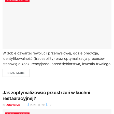
W dobie czwartej rewolucji przemysłowej, gdzie precyzja,
identyfikowalność (traceability) oraz optymalizacja procesów
stanowią o konkurencyjności przedsiębiorstwa, kwestia trwałego
znakowania detali nabiera szczególnego znaczenia. Każdy
READ MORE
element opuszczający linię produkcyjną – od...
Jak zoptymalizować przestrzeń w kuchni
restauracyjnej?
by
Artur Czyk
2025-11-29
0