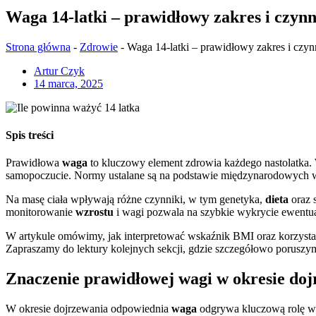
Waga 14-latki – prawidłowy zakres i czyn
Strona główna
-
Zdrowie
-
Waga 14-latki – prawidłowy zakres i czy
Artur Czyk
14 marca, 2025
Spis treści
Prawidłowa
waga
to kluczowy element zdrowia każdego nastolatka.
samopoczucie. Normy ustalane są na podstawie międzynarodowych w
Na masę ciała wpływają różne czynniki, w tym genetyka,
dieta
oraz s
monitorowanie
wzrostu
i wagi pozwala na szybkie wykrycie ewentu
W artykule omówimy, jak interpretować wskaźnik BMI oraz korzystać
Zapraszamy do lektury kolejnych sekcji, gdzie szczegółowo poruszym
Znaczenie prawidłowej wagi w okresie do
W okresie dojrzewania odpowiednia
waga
odgrywa kluczową rolę w 