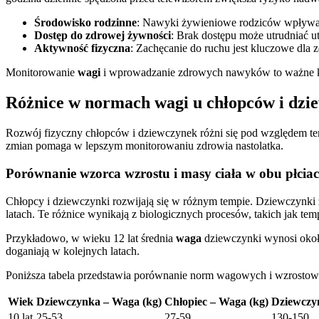
Środowisko rodzinne
: Nawyki żywieniowe rodziców wpływaj
Dostęp do zdrowej żywności
: Brak dostępu może utrudniać u
Aktywność fizyczna
: Zachęcanie do ruchu jest kluczowe dla 
Monitorowanie
wagi
i wprowadzanie zdrowych nawyków to ważne 
Różnice w normach wagi u chłopców i dzi
Rozwój fizyczny chłopców i dziewczynek różni się pod względem tem
zmian pomaga w lepszym monitorowaniu zdrowia nastolatka.
Porównanie wzorca wzrostu i masy ciała w obu płcia
Chłopcy i dziewczynki rozwijają się w różnym tempie. Dziewczynki
latach. Te różnice wynikają z biologicznych procesów, takich jak t
Przykładowo, w wieku 12 lat średnia
waga
dziewczynki wynosi okoł
doganiają w kolejnych latach.
Poniższa tabela przedstawia porównanie norm wagowych i wzrostowy
Wiek
Dziewczynka – Waga (kg)
Chłopiec – Waga (kg)
Dziewczy
10 lat
25-53
27-59
130-150