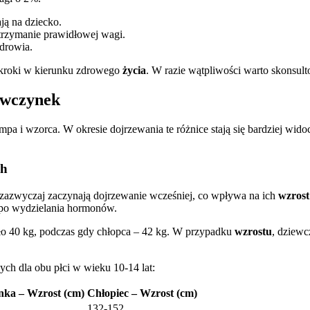
ą na dziecko.
trzymanie prawidłowej wagi.
zdrowia.
kroki w kierunku zdrowego
życia
. W razie wątpliwości warto skonsult
ewczynek
pa i wzorca. W okresie dojrzewania te różnice stają się bardziej w
ch
 zazwyczaj zaczynają dojrzewanie wcześniej, co wpływa na ich
wzrost
empo wydzielania hormonów.
o 40 kg, podczas gdy chłopca – 42 kg. W przypadku
wzrostu
, dziewc
ch dla obu płci w wieku 10-14 lat:
nka – Wzrost (cm)
Chłopiec – Wzrost (cm)
132-152