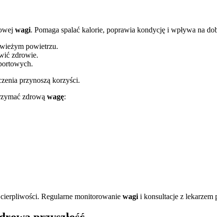
łowej
wagi
. Pomaga spalać kalorie, poprawia kondycję i wpływa na dob
świeżym powietrzu.
wić zdrowie.
sportowych.
czenia przynoszą korzyści.
utrzymać zdrową
wagę
:
cierpliwości. Regularne monitorowanie
wagi
i konsultacje z lekarze