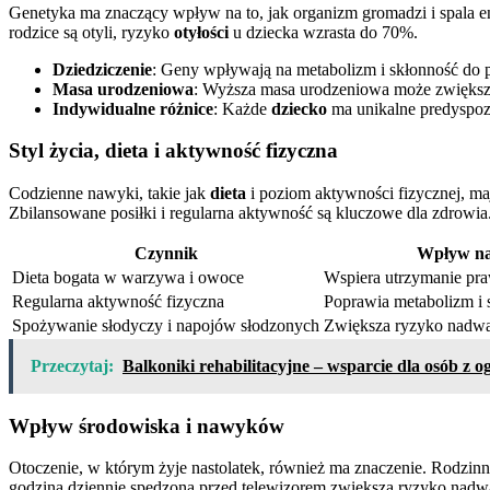
Genetyka ma znaczący wpływ na to, jak organizm gromadzi i spala e
rodzice są otyli, ryzyko
otyłości
u dziecka wzrasta do 70%.
Dziedziczenie
: Geny wpływają na metabolizm i skłonność do p
Masa urodzeniowa
: Wyższa masa urodzeniowa może zwiększa
Indywidualne różnice
: Każde
dziecko
ma unikalne predyspoz
Styl życia, dieta i aktywność fizyczna
Codzienne nawyki, takie jak
dieta
i poziom aktywności fizycznej, m
Zbilansowane posiłki i regularna aktywność są kluczowe dla zdrowia
Czynnik
Wpływ n
Dieta bogata w warzywa i owoce
Wspiera utrzymanie pra
Regularna aktywność fizyczna
Poprawia metabolizm i s
Spożywanie słodyczy i napojów słodzonych
Zwiększa ryzyko nadw
Przeczytaj:
Balkoniki rehabilitacyjne – wsparcie dla osób z
Wpływ środowiska i nawyków
Otoczenie, w którym żyje nastolatek, również ma znaczenie. Rodzi
godzina dziennie spędzona przed telewizorem zwiększa ryzyko nadw