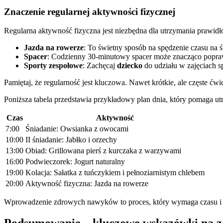
Znaczenie regularnej aktywności fizycznej
Regularna aktywność fizyczna jest niezbędna dla utrzymania prawid
Jazda na rowerze
: To świetny sposób na spędzenie czasu na 
Spacer
: Codzienny 30-minutowy spacer może znacząco popra
Sporty zespołowe
: Zachęcaj
dziecko
do udziału w zajęciach 
Pamiętaj, że regularność jest kluczowa. Nawet krótkie, ale częste ćwi
Poniższa tabela przedstawia przykładowy plan dnia, który pomaga 
Czas
Aktywność
7:00
Śniadanie: Owsianka z owocami
10:00
II śniadanie: Jabłko i orzechy
13:00
Obiad: Grillowana pierś z kurczaka z warzywami
16:00
Podwieczorek: Jogurt naturalny
19:00
Kolacja: Sałatka z tuńczykiem i pełnoziarnistym chlebem
20:00
Aktywność fizyczna: Jazda na rowerze
Wprowadzenie zdrowych nawyków to proces, który wymaga czasu i 