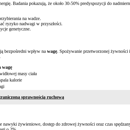
nergię. Badania pokazują, że około 30-50% predyspozycji do nadmiern
rzybierania na wadze.
ć ryzyko nadwagi w przyszłości.
ycje genetyczne.
ają bezpośredni wpływ na
wagę
. Spożywanie przetworzonej żywności i
.
a wagę
widłowej masy ciała
pala kalorie
agi
 ograniczoną sprawnością ruchową
nne nawyki żywieniowe, dostęp do zdrowej żywności oraz czas spędz
agi o 2%.