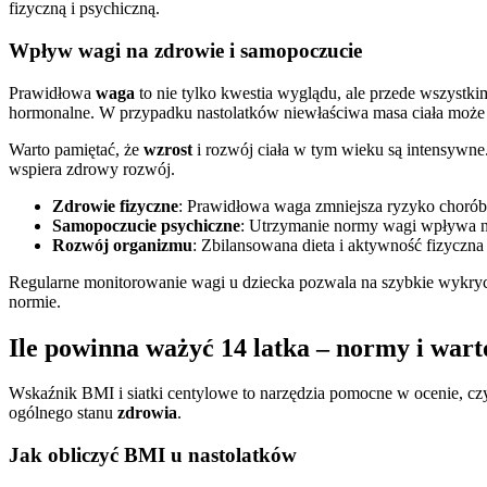
fizyczną i psychiczną.
Wpływ wagi na zdrowie i samopoczucie
Prawidłowa
waga
to nie tylko kwestia wyglądu, ale przede wszyst
hormonalne. W przypadku nastolatków niewłaściwa masa ciała może 
Warto pamiętać, że
wzrost
i rozwój ciała w tym wieku są intensywne
wspiera zdrowy rozwój.
Zdrowie fizyczne
: Prawidłowa waga zmniejsza ryzyko chorób
Samopoczucie psychiczne
: Utrzymanie normy wagi wpływa na
Rozwój organizmu
: Zbilansowana dieta i aktywność fizyczna
Regularne monitorowanie wagi u dziecka pozwala na szybkie wykrycie
normie.
Ile powinna ważyć 14 latka – normy i war
Wskaźnik BMI i siatki centylowe to narzędzia pomocne w ocenie, c
ogólnego stanu
zdrowia
.
Jak obliczyć BMI u nastolatków