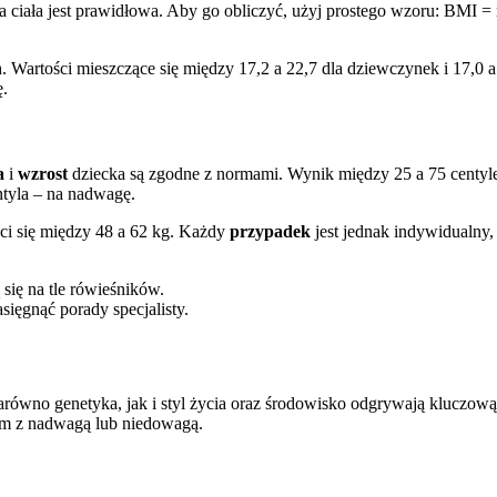
a ciała jest prawidłowa. Aby go obliczyć, użyj prostego wzoru: BMI = m
h. Wartości mieszczące się między 17,2 a 22,7 dla dziewczynek i 17,0
.
a
i
wzrost
dziecka są zgodne z normami. Wynik między 25 a 75 centylem
tyla – na nadwagę.
ci się między 48 a 62 kg. Każdy
przypadek
jest jednak indywidualny,
 się na tle rówieśników.
sięgnąć porady specjalisty.
Zarówno genetyka, jak i styl życia oraz środowisko odgrywają kluczow
m z nadwagą lub niedowagą.