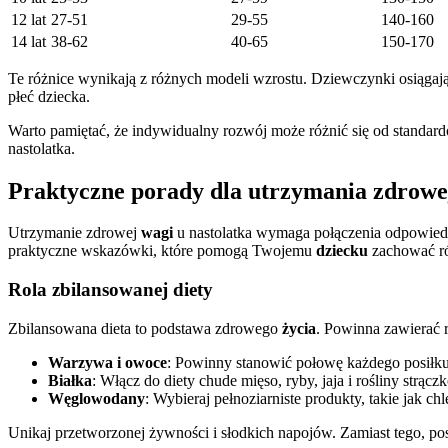
12 lat
27-51
29-55
140-160
14 lat
38-62
40-65
150-170
Te różnice wynikają z różnych modeli wzrostu. Dziewczynki osiągają
płeć dziecka.
Warto pamiętać, że indywidualny rozwój może różnić się od standa
nastolatka.
Praktyczne porady dla utrzymania zdrowe
Utrzymanie zdrowej
wagi
u nastolatka wymaga połączenia odpowiedni
praktyczne wskazówki, które pomogą Twojemu
dziecku
zachować r
Rola zbilansowanej diety
Zbilansowana dieta to podstawa zdrowego
życia
. Powinna zawierać 
Warzywa i owoce
: Powinny stanowić połowę każdego posiłku
Białka
: Włącz do diety chude mięso, ryby, jaja i rośliny strącz
Węglowodany
: Wybieraj pełnoziarniste produkty, takie jak c
Unikaj przetworzonej żywności i słodkich napojów. Zamiast tego, pos