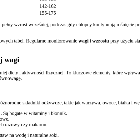
142-162
155-175
 pełny wzrost wcześniej, podczas gdy chłopcy kontynuują rośnięcie pr
rdowych tabel. Regularne monitorowanie
wagi
i
wzrostu
przy użyciu si
j wagi
ej diety i aktywności fizycznej. To kluczowe elementy, które wpływa
ównowagę.
różnorodne składniki odżywcze, takie jak warzywa, owoce, białka i w
. Są bogate w witaminy i błonnik.
kowe.
hleb razowy czy makaron.
taw na wodę i naturalne soki.