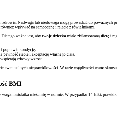
kim zdrowia. Nadwaga lub niedowaga mogą prowadzić do poważnych pro
również wpływać na samoocenę i relacje z rówieśnikami.
. Dlatego ważne jest, aby
twoje dziecko
miało zbilansowaną
dietę
i re
 i poprawia kondycję.
 pewność siebie i akceptację własnego ciała.
 wspierają zdrowy wzrost.
 ewentualnych nieprawidłowości. W razie wątpliwości warto skonsulto
tość BMI
zy
waga
nastolatka mieści się w normie. W przypadku 14-latki, prawid