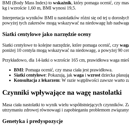
BMI (Body Mass Index) to
wskaźnik
, który pomaga ocenić, czy mas
kg i wzroście 1,60 m, BMI wynosi 19,5.
Interpretacja wyników BMI u nastolatków różni się od tej u dorosłyc
powyżej tych zakresów mogą wskazywać na niedowagę lub nadwagę
Siatki centylowe jako narzędzie oceny
Siatki centylowe to kolejne narzędzie, które pomaga ocenić, czy
wag
poniżej 10 centyla mogą wskazywać na niedowagę, a powyżej 90 cen
Przykładowo, dla 14-latki o wzroście 165 cm, prawidłowa waga mieś
BMI
: Pomaga ocenić, czy masa ciała jest prawidłowa.
Siatki centylowe
: Pokazują, jak
waga
i
wzrost
dziecka plasują
Konsultacja z lekarzem
: W razie wątpliwości zawsze warto za
Czynniki wpływające na wagę nastolatki
Masa ciała nastolatki to wynik wielu współistniejących czynników. 
utrzymaniu zdrowej równowagi i zapobieganiu problemom związany
Genetyka i predyspozycje