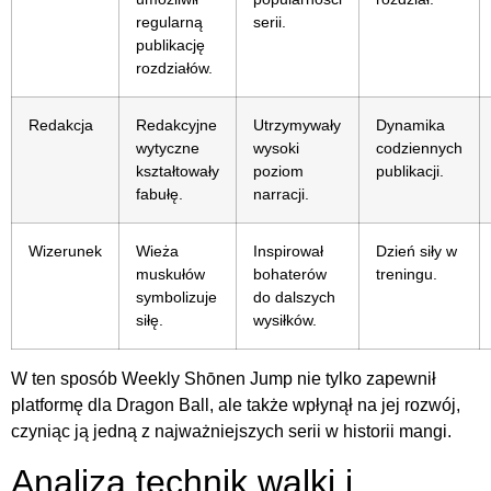
regularną
serii.
publikację
rozdziałów.
Redakcja
Redakcyjne
Utrzymywały
Dynamika
wytyczne
wysoki
codziennych
kształtowały
poziom
publikacji.
fabułę.
narracji.
Wizerunek
Wieża
Inspirował
Dzień siły w
muskułów
bohaterów
treningu.
symbolizuje
do dalszych
siłę.
wysiłków.
W ten sposób Weekly Shōnen Jump nie tylko zapewnił
platformę dla Dragon Ball, ale także wpłynął na jej rozwój,
czyniąc ją jedną z najważniejszych serii w historii mangi.
Analiza technik walki i