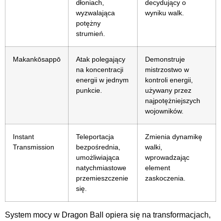
dłoniach,
decydujący o
wyzwalająca
wyniku walk.
potężny
strumień.
Makankōsappō
Atak polegający
Demonstruje
na koncentracji
mistrzostwo w
energii w jednym
kontroli energii,
punkcie.
używany przez
najpotężniejszych
wojowników.
Instant
Teleportacja
Zmienia dynamikę
Transmission
bezpośrednia,
walki,
umożliwiająca
wprowadzając
natychmiastowe
element
przemieszczenie
zaskoczenia.
się.
System mocy w Dragon Ball opiera się na transformacjach,