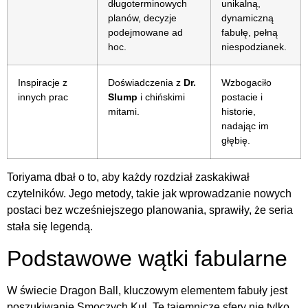
długoterminowych
unikalną,
planów, decyzje
dynamiczną
podejmowane ad
fabułę, pełną
hoc.
niespodzianek.
Inspiracje z
Doświadczenia z
Dr.
Wzbogaciło
innych prac
Slump
i chińskimi
postacie i
mitami.
historie,
nadając im
głębię.
Toriyama dbał o to, aby każdy rozdział zaskakiwał
czytelników. Jego metody, takie jak wprowadzanie nowych
postaci bez wcześniejszego planowania, sprawiły, że seria
stała się legendą.
Podstawowe wątki fabularne
W świecie Dragon Ball, kluczowym elementem fabuły jest
poszukiwanie Smoczych Kul. Te tajemnicze sfery nie tylko