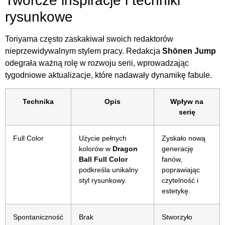
Twórcze inspiracje i techniki
rysunkowe
Toriyama często zaskakiwał swoich redaktorów
nieprzewidywalnym stylem pracy. Redakcja
Shōnen Jump
odegrała ważną rolę w rozwoju serii, wprowadzając
tygodniowe aktualizacje, które nadawały dynamikę fabule.
Technika
Opis
Wpływ na
serię
Full Color
Użycie pełnych
Zyskało nową
kolorów w
Dragon
generację
Ball Full Color
fanów,
podkreśla unikalny
poprawiając
styl rysunkowy.
czytelność i
estetykę.
Spontaniczność
Brak
Stworzyło