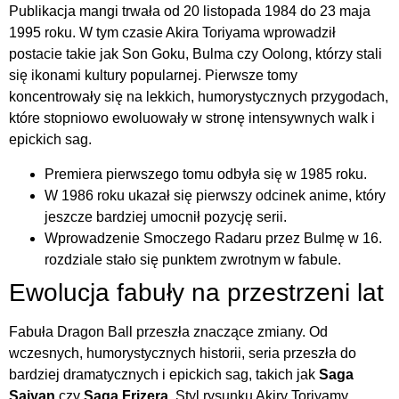
Publikacja mangi trwała od 20 listopada 1984 do 23 maja
1995 roku. W tym czasie Akira Toriyama wprowadził
postacie takie jak Son Goku, Bulma czy Oolong, którzy stali
się ikonami kultury popularnej. Pierwsze tomy
koncentrowały się na lekkich, humorystycznych przygodach,
które stopniowo ewoluowały w stronę intensywnych walk i
epickich sag.
Premiera pierwszego tomu odbyła się w 1985 roku.
W 1986 roku ukazał się pierwszy odcinek anime, który
jeszcze bardziej umocnił pozycję serii.
Wprowadzenie Smoczego Radaru przez Bulmę w 16.
rozdziale stało się punktem zwrotnym w fabule.
Ewolucja fabuły na przestrzeni lat
Fabuła Dragon Ball przeszła znaczące zmiany. Od
wczesnych, humorystycznych historii, seria przeszła do
bardziej dramatycznych i epickich sag, takich jak
Saga
Saiyan
czy
Saga Frizera
. Styl rysunku Akiry Toriyamy