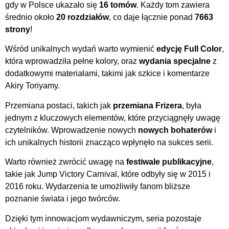
gdy w Polsce ukazało się
16 tomów
. Każdy tom zawiera
średnio około
20 rozdziałów
, co daje łącznie ponad
7663
strony
!
Wśród unikalnych wydań warto wymienić
edycję Full Color
,
która wprowadziła pełne kolory, oraz
wydania specjalne
z
dodatkowymi materiałami, takimi jak szkice i komentarze
Akiry Toriyamy.
Przemiana postaci, takich jak
przemiana Frizera
, była
jednym z kluczowych elementów, które przyciągnęły uwagę
czytelników. Wprowadzenie nowych
nowych bohaterów
i
ich unikalnych historii znacząco wpłynęło na sukces serii.
Warto również zwrócić uwagę na
festiwale publikacyjne
,
takie jak Jump Victory Carnival, które odbyły się w 2015 i
2016 roku. Wydarzenia te umożliwiły fanom bliższe
poznanie świata i jego twórców.
Dzięki tym innowacjom wydawniczym, seria pozostaje