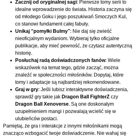
Zacznij od oryginalnej sagi
: Pierwsze tomy serii to
idealne wprowadzenie do świata. Historia zaczyna się
od młodego Goku i jego poszukiwań Smoczych Kul,
co stanowi fundament całej fabuły.
Unikaj “pomyłki Bulmy”
: Nie daj się zwieść
nieoficjalnym wydaniom. Wybieraj tylko oficjalne
publikacje, aby mieć pewność, że czytasz autentyczną
historię.
Posłuchaj radą doświadczonych fanów
: Wiele
wskazówek na temat tego, gdzie zacząć, można
znaleźć w społeczności miłośników. Dopytaj, które
tomy i adaptacje są najbardziej rekomendowane.
Graj w gry
: Jeśli lubisz interaktywne doświadczenia,
sprawdź gry takie jak
Dragon Ball FighterZ
czy
Dragon Ball Xenoverse
. Są one doskonałym
uzupełnieniem mangi i pozwalają wcielić się w
ulubieńców postaci.
Pamiętaj, że gra i interakcje z innymi miłośnikami mogą
znacząco wzbogacić twoje doświadczenie. Nie wahaj się