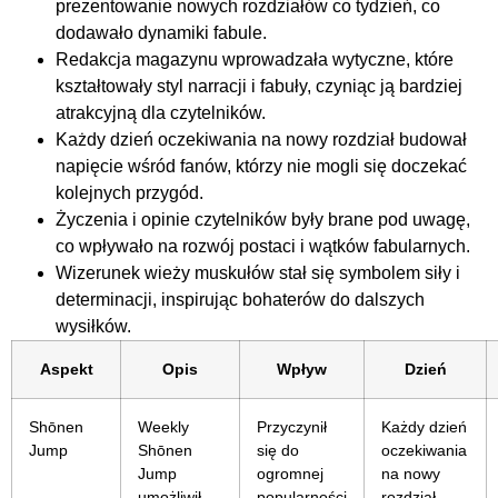
prezentowanie nowych rozdziałów co tydzień, co
dodawało dynamiki fabule.
Redakcja magazynu wprowadzała wytyczne, które
kształtowały styl narracji i fabuły, czyniąc ją bardziej
atrakcyjną dla czytelników.
Każdy dzień oczekiwania na nowy rozdział budował
napięcie wśród fanów, którzy nie mogli się doczekać
kolejnych przygód.
Życzenia i opinie czytelników były brane pod uwagę,
co wpływało na rozwój postaci i wątków fabularnych.
Wizerunek wieży muskułów stał się symbolem siły i
determinacji, inspirując bohaterów do dalszych
wysiłków.
Aspekt
Opis
Wpływ
Dzień
Shōnen
Weekly
Przyczynił
Każdy dzień
Jump
Shōnen
się do
oczekiwania
Jump
ogromnej
na nowy
umożliwił
popularności
rozdział.