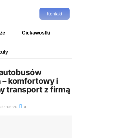
Kontakt
że
Ciekawostki
kuły
autobusów
– komfortowy i
y transport z firmą
025-06-20
0