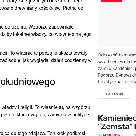
hu, który zarządzał tym obszarem. Jego
owano drewniany kościół św. Piotra, co
czne położenie. Wzgórze zapewniało
edziby lokalnej władzy, co wpłynęło na jego
acji. To właśnie te początki ukształtowały
Odrzykoń to miejsc
żać sobie, jak wyglądał
dzień
codzienny w
świadkiem wielu f
zamku Kamieniec, 
Pogórzu Dynowskim,
 południowego
turystyczna, ale ró
READ MORE
adzy i religii. To właśnie tu, na wzgórzu
 pełniło kluczową rolę zarówno w polityce,
Kamieniec
“Zemsta” 
ójca do tego miejsca. Ten krok podkreślił
by
Artur Czyk
2