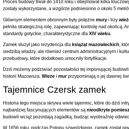
Proces budowy trwał do 1410 roku i obejmował kilka kluczo
zostały wykorzystane, a wzgórze podniesiono o około 5 metr
Głównym elementem obronnym były potężne
mury
i trzy
wież
pełniła strategiczną rolę, zapewniając kontrolę nad okolicą. 
standardy gotyckie, charakterystyczne dla
XIV wieku
.
Zamek służył jako rezydencja dla
książąt mazowieckich
, któ
siedzibą władzy, ale również centrum administracyjnym i ku
przebudowy, które dodatkowo umocniły fortyfikacje.
Dziś możemy podziwiać pozostałości tej imponującej budowli, 
historii Mazowsza.
Wieże
i
mur
przypominają o jej dawnej świ
Tajemnice Czersk zamek
Historia tego miejsca skrywa wiele tajemnic, które do dziś int
najbardziej fascynujących elementów są
nieodkryte pomies
budowli wciąż pozostają zagadką, budząc wyobraźnię odwie
W 1656 roku, podczas Potopu szwedzkiego, zamek został pow