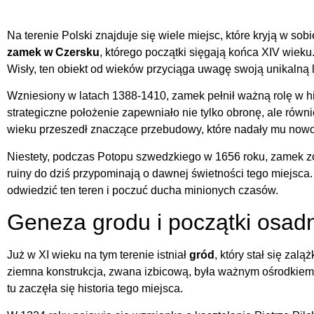
Na terenie Polski znajduje się wiele miejsc, które kryją w sobi
zamek w Czersku
, którego początki sięgają końca XIV wie
Wisły, ten obiekt od wieków przyciąga uwagę swoją unikalną lo
Wzniesiony w latach 1388-1410, zamek pełnił ważną rolę w hi
strategiczne położenie zapewniało nie tylko obronę, ale rów
wieku przeszedł znaczące przebudowy, które nadały mu nowo
Niestety, podczas Potopu szwedzkiego w 1656 roku, zamek zo
ruiny do dziś przypominają o dawnej świetności tego miejsca. J
odwiedzić ten teren i poczuć ducha minionych czasów.
Geneza grodu i początki osad
Już w XI wieku na tym terenie istniał
gród
, który stał się zal
ziemna konstrukcja, zwana izbicową, była ważnym ośrodkiem
tu zaczęła się historia tego miejsca.