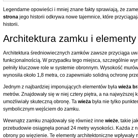
Legendarne opowieści i mniej znane fakty sprawiają, że zam
strona
jego historii odkrywa nowe tajemnice, które przyciąg
historii.
Architektura zamku i element
Architektura średniowiecznych zamków zawsze przyciąga uw
funkcjonalnością. W przypadku tego miejsca, szczególnie wyr
pełniły kluczowe role w systemie obronnym. Wysokość murów 
wynosiła około 1,8 metra, co zapewniało solidną ochronę prz
Jednym z najbardziej imponujących elementów była
wieża b
metrów. Znajdowały się w niej cztery piętra, a na najwyższej 
umożliwiały skuteczną obronę. Ta
wieża
była nie tylko punkt
symbolicznym wejściem do zamku.
Wewnątrz zamku znajdowały się również inne
wieże
, takie j
przebudowie osiągnęła ponad 24 metry wysokości. Każda z ni
obrony po więzienie. Te elementy architektoniczne wpływały