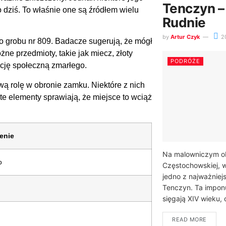
Tenczyn –
dziś. To właśnie one są źródłem wielu
Rudnie
by
Artur Czyk
2
ego grobu nr 809. Badacze sugerują, że mógł
ne przedmioty, takie jak miecz, złoty
PODRÓŻE
ycję społeczną zmarłego.
wą rolę w obronie zamku. Niektóre z nich
 te elementy sprawiają, że miejsce to wciąż
enie
Na malowniczym o
o
Częstochowskiej, w
jedno z najważnie
Tenczyn. Ta imponu
sięgają XIV wieku,
READ MORE