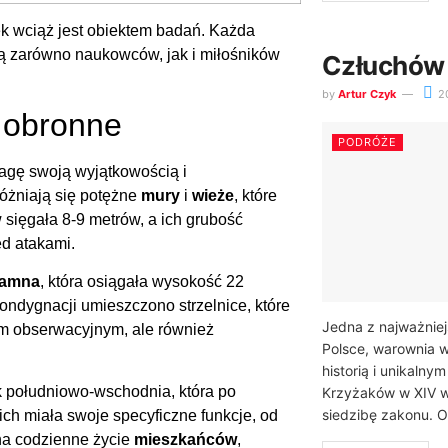
ek wciąż jest obiektem badań. Każda
ają zarówno naukowców, jak i miłośników
Człuchów 
by
Artur Czyk
2
y obronne
PODRÓŻE
agę swoją wyjątkowością i
óżniają się potężne
mury
i
wieże
, które
sięgała 8-9 metrów, a ich grubość
ed atakami.
ramna
, która osiągała wysokość 22
kondygnacji umieszczono strzelnice, które
Jedna z najważnie
em obserwacyjnym, ale również
Polsce, warownia 
historią i unikaln
ak południowo-wschodnia, która po
Krzyżaków w XIV wi
siedzibę zakonu. Ot
ch miała swoje specyficzne funkcje, od
 na codzienne życie
mieszkańców
,