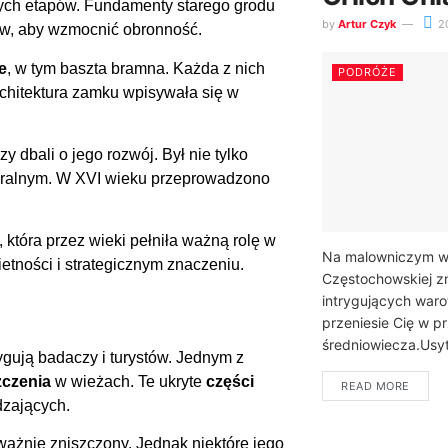
wych etapów. Fundamenty starego grodu
by
Artur Czyk
2
ów, aby wzmocnić obronność.
e
, w tym baszta bramna. Każda z nich
PODRÓŻE
Architektura zamku wpisywała się w
rzy dbali o jego rozwój. Był nie tylko
lturalnym. W XVI wieku przeprowadzono
która przez wieki pełniła ważną rolę w
Na malowniczym w
etności i strategicznym znaczeniu.
Częstochowskiej zn
intrygujących waro
przeniesie Cię w p
średniowiecza.Usyt
rygują badaczy i turystów. Jednym z
zczenia
w wieżach. Te ukryte
części
READ MORE
dzających.
ażnie zniszczony. Jednak niektóre jego