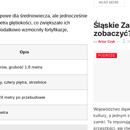
READ MORE
powe dla średniowiecza, ale jednocześnie
tra głębokości, co zwiększało ich
Śląskie Za
odatkowo wzmocniły fortyfikacje,
zobaczyć
by
Artur Czyk
2
Opis
PODRÓŻE
rów, grubość 1,8 metra
 cztery piętra, strzelnice
4 metry po przebudowie
Województwo śląski
metra
kultury, a jednym 
zamki. Te imponują
przeszłości, ale r