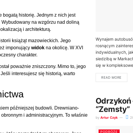
e bogatą historię. Jednym z nich jest
ku. Wybudowany na wzgórzu nad doliną
kalizacją i architekturą.
Wynajem autobusów
storii książąt mazowieckich. Jego
rosnącym zaintere
nież imponujący
widok
na okolicę. W XVI
indywidualnych, ja
czesny charakter.
siedzibą w Markach
się w kompleksowej
stał poważnie zniszczony. Mimo to, jego
eśli interesujesz się historią, warto
READ MORE
nictwa
Odrzykoń –
“Zemsty”
ążkiem późniejszej budowli. Drewniano-
 obronnym i administracyjnym. To właśnie
by
Artur Czyk
2
PODRÓŻE