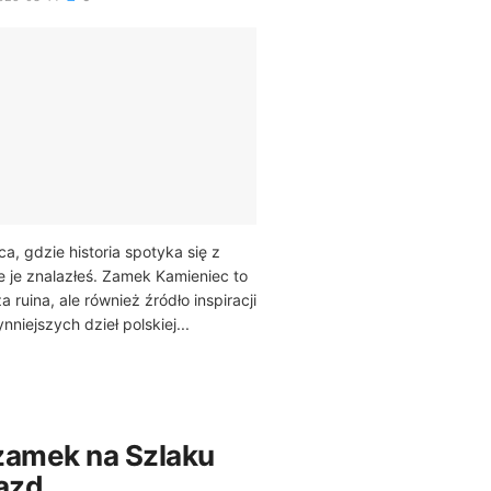
ca, gdzie historia spotyka się z
nie je znalazłeś. Zamek Kamieniec to
a ruina, ale również źródło inspiracji
nniejszych dzieł polskiej...
zamek na Szlaku
iazd