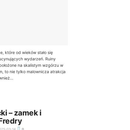
e, które od wieków stało się
ascynujących wydarzeń. Ruiny
położone na skalistym wzgórzu w
 to nie tylko malownicza atrakcja
wnież...
ki – zamek i
Fredry
025-03-14
0