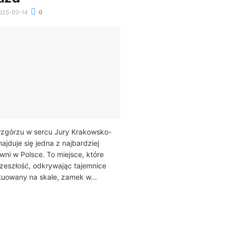
025-03-14
0
zgórzu w sercu Jury Krakowsko-
ajduje się jedna z najbardziej
wni w Polsce. To miejsce, które
rzeszłość, odkrywając tajemnice
uowany na skale, zamek w...