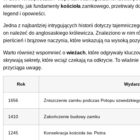
elementy, jak fundamenty
kościoła
zamkowego, przetrwały do 
legend i opowieści.
Jedna z najbardziej intrygujących historii dotyczy tajemnicz
on należeć do anglosaskiego królewicza. Znaleziono w nim róż
pierścień i brązowe naczynia, które wskazują na wysoką poz
Warto również wspomnieć o
wieżach
, które odgrywały kluczo
skrywają sekrety, które wciąż czekają na odkrycie. To właśnie
przyciąga uwagę.
Rok
Wydarz
1656
Zniszczenie zamku podczas Potopu szwedzkieg
1410
Zakończenie budowy zamku
1245
Konsekracja kościoła św. Piotra