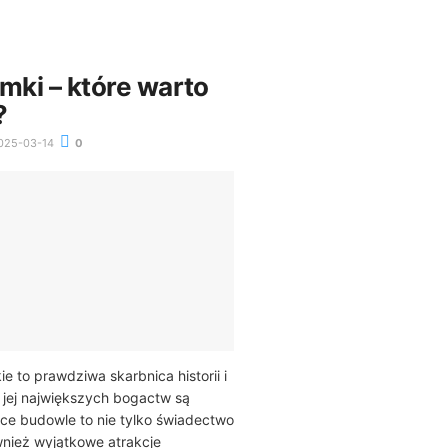
mki – które warto
?
025-03-14
0
e to prawdziwa skarbnica historii i
z jej największych bogactw są
ce budowle to nie tylko świadectwo
ównież wyjątkowe atrakcje