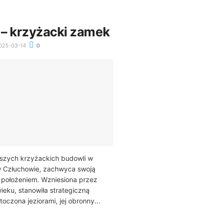
– krzyżacki zamek
025-03-14
0
jszych krzyżackich budowli w
w Człuchowie, zachwyca swoją
ym położeniem. Wzniesiona przez
eku, stanowiła strategiczną
oczona jeziorami, jej obronny...