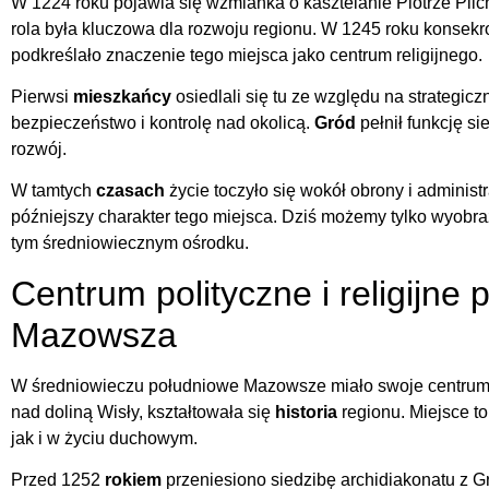
W 1224 roku pojawia się wzmianka o kasztelanie Piotrze Pilc
rola była kluczowa dla rozwoju regionu. W 1245 roku konsekr
podkreślało znaczenie tego miejsca jako centrum religijnego.
Pierwsi
mieszkańcy
osiedlali się tu ze względu na strategi
bezpieczeństwo i kontrolę nad okolicą.
Gród
pełnił funkcję si
rozwój.
W tamtych
czasach
życie toczyło się wokół obrony i administr
późniejszy charakter tego miejsca. Dziś możemy tylko wyobra
tym średniowiecznym ośrodku.
Centrum polityczne i religijne
Mazowsza
W średniowieczu południowe Mazowsze miało swoje centrum wł
nad doliną Wisły, kształtowała się
historia
regionu. Miejsce to
jak i w życiu duchowym.
Przed 1252
rokiem
przeniesiono siedzibę archidiakonatu z Gr