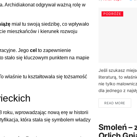
a. Archidiakonat odgrywał ważną rolę w
PODRÓŻE
iążę
miał tu swoją siedzibę, co wpływało
życie mieszkańców i kierunek rozwoju
tracyjne. Jego
cel
to zapewnienie
 to stało się kluczowym punktem na mapie
Jeśli szukasz miejs
o właśnie tu kształtowała się tożsamość
literaturą, to właś
nie tylko malownicz
dla jednego z najsły
ieckich
READ MORE
 roku, wprowadzając nową erę w historii
yfikacja, która stała się symbolem władzy
Smoleń – 
Orlich Gn