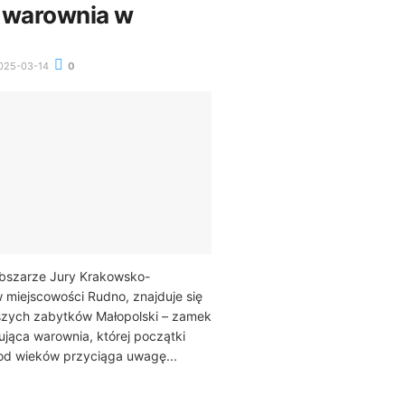
 warownia w
025-03-14
0
bszarze Jury Krakowsko-
 miejscowości Rudno, znajduje się
jszych zabytków Małopolski – zamek
jąca warownia, której początki
 od wieków przyciąga uwagę...