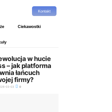
Kontakt
że
Ciekawostki
kuły
ewolucja w hucie
s – jak platforma
wnia łańcuch
ojej firmy?
026-03-03
0