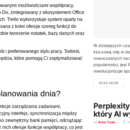
sowanymi możliwościami współpracy,
o Do, zintegrowany z ekosystemem Office
ch. Trello wykorzystuje system oparty na
sana z kolei oferuje szereg funkcji do
bie tworzenie notatek, bazy danych oraz
W dzisiejszych cz
b i preferowanego stylu pracy. Todoist,
kluczową rolę w do
nowoczesnych narz
rzędzia, które pomogą Ci zoptymalizować
popularności, jest 
rewolucjonizuje sp
READ MORE
 planowania dnia?
Perplexit
unkcje zarządzania zadaniami,
który AI w
yjny interfejs, synchronizacja między
jako zewnętrzny bank pamięci, odciążając
by
Artur Czyk
2
nich oferuje funkcje współpracy, co jest