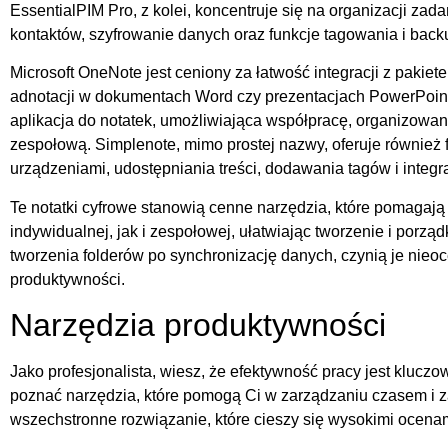
EssentialPIM Pro, z kolei, koncentruje się na organizacji zad
kontaktów, szyfrowanie danych oraz funkcje tagowania i back
Microsoft OneNote jest ceniony za łatwość integracji z pakiet
adnotacji w dokumentach Word czy prezentacjach PowerPoin
aplikacja do notatek, umożliwiająca współpracę, organizowani
zespołową. Simplenote, mimo prostej nazwy, oferuje również 
urządzeniami, udostępniania treści, dodawania tagów i integr
Te notatki cyfrowe stanowią cenne narzędzia, które pomagają
indywidualnej, jak i zespołowej, ułatwiając tworzenie i porząd
tworzenia folderów po synchronizację danych, czynią je nie
produktywności.
Narzędzia produktywności
Jako profesjonalista, wiesz, że efektywność pracy jest kluczo
poznać narzędzia, które pomogą Ci w zarządzaniu czasem i z
wszechstronne rozwiązanie, które cieszy się wysokimi ocenam