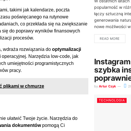
W ostatnich latach
popularność w różn
mi, takimi jak kalendarze, poczta
łączy sztuczną inte
 czasu poświęcanego na rutynowe
generowania natura
adaniach, co przekłada się na zwiększanie
nowe możliwości w 
ia się do poprawy wyników finansowych
lizacji procesów.
READ MORE
ta, wdraża rozwiązania do
optymalizacji
i
operacyjnej. Narzędzia low-code, jak
Instagram
h umiejętności programistycznych
szybka ins
wów pracy.
poprawnie
ać plikami w chmurze
by
Artur Czyk
2
TECHNOLOGIA
ie ułatwić Twoje życie. Narzędzia do
wania dokumentów
pomogą Ci