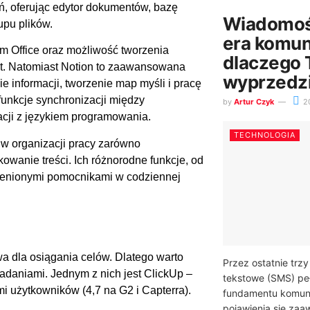
ań, oferując edytor dokumentów, bazę
Wiadomoś
upu plików.
era komuni
em Office oraz możliwość tworzenia
dlaczego 
t. Natomiast Notion to zaawansowana
wyprzedzi
e informacji, tworzenie map myśli i pracę
funkcje synchronizacji między
by
Artur Czyk
2
acji z językiem programowania.
TECHNOLOGIA
 w organizacji pracy zarówno
kowanie treści. Ich różnorodne funkcje, od
ocenionymi pomocnikami w codziennej
wa dla osiągania celów. Dlatego warto
Przez ostatnie trz
adaniami. Jednym z nich jest ClickUp –
tekstowe (SMS) peł
i użytkowników (4,7 na G2 i Capterra).
fundamentu komunik
pojawienia się za