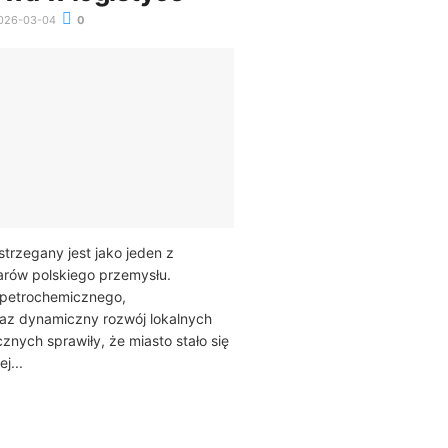
026-03-04
0
trzegany jest jako jeden z
larów polskiego przemysłu.
 petrochemicznego,
az dynamiczny rozwój lokalnych
znych sprawiły, że miasto stało się
j...