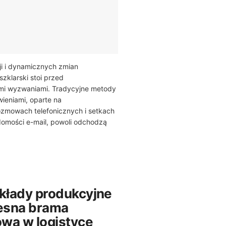
ji i dynamicznych zmian
zklarski stoi przed
i wyzwaniami. Tradycyjne metody
ieniami, oparte na
ozmowach telefonicznych i setkach
omości e-mail, powoli odchodzą
akłady produkcyjne
esna brama
wa w logistyce