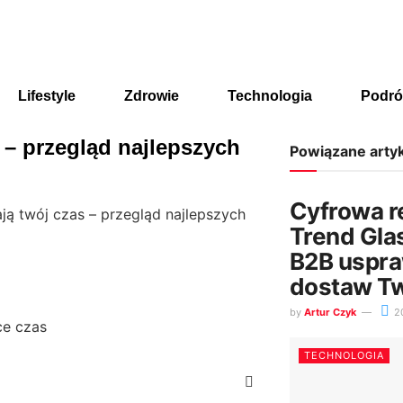
Lifestyle
Zdrowie
Technologia
Podró
s – przegląd najlepszych
Powiązane arty
Cyfrowa r
ają twój czas – przegląd najlepszych
Trend Glas
B2B uspra
dostaw Tw
by
Artur Czyk
2
TECHNOLOGIA