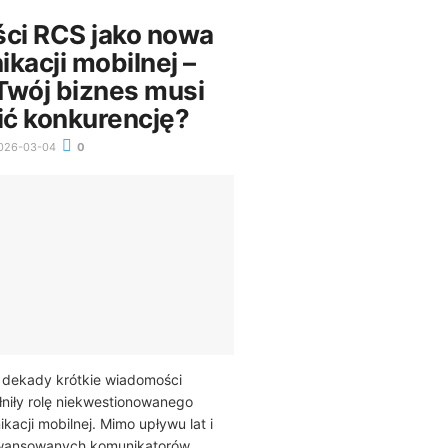
ci RCS jako nowa
kacji mobilnej –
Twój biznes musi
ć konkurencję?
026-03-04
0
y dekady krótkie wiadomości
niły rolę niekwestionowanego
acji mobilnej. Mimo upływu lat i
awansowanych komunikatorów