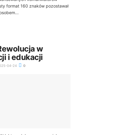
osty format 160 znaków pozostawał
osobem...
 Rewolucja w
i i edukacji
025-04-24
0