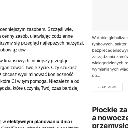
jcenniejszym zasobem. Szczęśliwie,
en cenny zasób, ułatwiając codzienne
W dobie globalizac
jrzymy się przegląd najlepszych narzędzi,
rynkowych, sektor s
h obowiązków.
bezprecedensowym
zarządzania zamów
 finansowych, niniejszy przegląd
wielogodzinnych r
zorganizować Twoje życie. Czy szukasz
wymienianych wiad
eż chcesz wyeliminować konieczność
do...
 które Ci w tym pomogą. Niezależnie od
READ MORE
ędzia, które uczynią Twój czas bardziej
Płockie z
a nowocz
lę w
efektywnym planowaniu dnia
i
przemysło