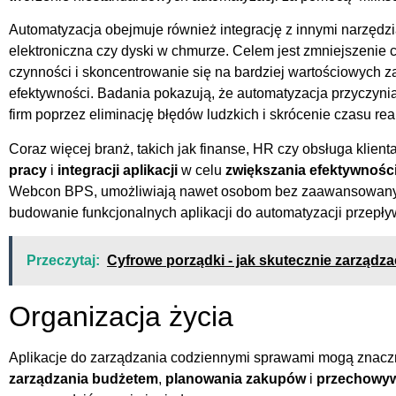
Automatyzacja obejmuje również integrację z innymi narzędzia
elektroniczna czy dyski w chmurze. Celem jest zmniejszenie
czynności i skoncentrowanie się na bardziej wartościowych z
efektywności. Badania pokazują, że automatyzacja przyczyn
firm poprzez eliminację błędów ludzkich i skrócenie czasu rea
Coraz więcej branż, takich jak finanse, HR czy obsługa klien
pracy
i
integracji aplikacji
w celu
zwiększania efektywnośc
Webcon BPS, umożliwiają nawet osobom bez zaawansowanyc
budowanie funkcjonalnych aplikacji do automatyzacji przepły
Przeczytaj:
Cyfrowe porządki - jak skutecznie zarządz
Organizacja życia
Aplikacje do zarządzania codziennymi sprawami mogą znaczn
zarządzania budżetem
,
planowania zakupów
i
przechowy