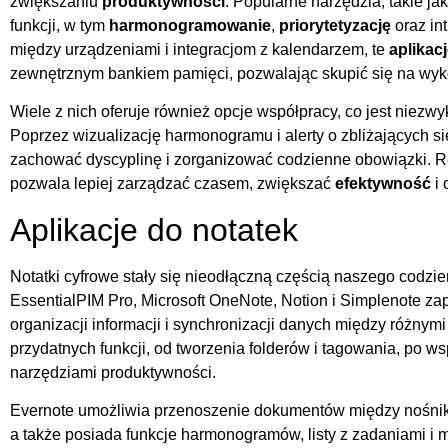
zwiększaniu
produktywności
. Popularne narzędzia, takie j
funkcji, w tym
harmonogramowanie
,
priorytetyzację
oraz int
między urządzeniami i integracjom z kalendarzem, te
aplikac
zewnętrznym bankiem pamięci, pozwalając skupić się na wy
Wiele z nich oferuje również opcje współpracy, co jest niezw
Poprzez wizualizację harmonogramu i alerty o zbliżających si
zachować dyscyplinę i zorganizować codzienne obowiązki. Re
pozwala lepiej zarządzać czasem, zwiększać
efektywność
i 
Aplikacje do notatek
Notatki cyfrowe stały się nieodłączną częścią naszego codzien
EssentialPIM Pro, Microsoft OneNote, Notion i Simplenote z
organizacji informacji i synchronizacji danych między różnym
przydatnych funkcji, od tworzenia folderów i tagowania, po ws
narzędziami produktywności.
Evernote umożliwia przenoszenie dokumentów między nośnika
a także posiada funkcje harmonogramów, listy z zadaniami i