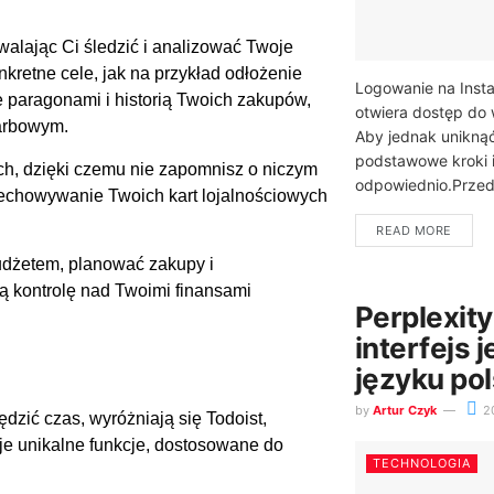
walając Ci śledzić i analizować Twoje
kretne cele, jak na przykład odłożenie
Logowanie na Insta
 paragonami i historią Twoich zakupów,
otwiera dostęp do w
karbowym.
Aby jednak unikną
podstawowe kroki 
ych, dzięki czemu nie zapomnisz o niczym
odpowiednio.Przede
echowywanie Twoich kart lojalnościowych
READ MORE
udżetem, planować zakupy i
 kontrolę nad Twoimi finansami
Perplexity
interfejs 
języku po
by
Artur Czyk
2
dzić czas, wyróżniają się Todoist,
uje unikalne funkcje, dostosowane do
TECHNOLOGIA