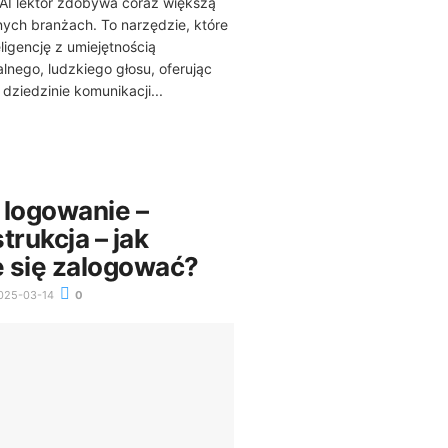
 AI lektor zdobywa coraz większą
ych branżach. To narzędzie, które
ligencję z umiejętnością
lnego, ludzkiego głosu, oferując
dziedzinie komunikacji...
 logowanie –
trukcja – jak
 się zalogować?
025-03-14
0