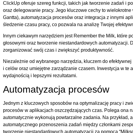
ClickUp oferuje szereg funkcji, takich jak tworzenie zadań i p
oraz delegowanie pracy. Jego kluczowe cechy to wielokrotne w
Gantta), automatyzacja procesów oraz integracja z innymi apl
śledzenie czasu pracy, co pozwala na analizę Twojej efektyw
Innym ciekawym narzędziem jest Remember the Milk, które po
głosowymi oraz tworzenie niestandardowych automatyzacji. D
zorganizować swój czas i zwiększyć produktywność.
Niezależnie od wybranego narzędzia, kluczem do efektywnej 
i celów oraz umiejętne zarządzanie czasem. Inwestycja w te
wydajnością i lepszymi rezultatami.
Automatyzacja procesów
Jednym z kluczowych sposobów na optymalizację pracy i zwię
procesów w aplikacjach oszczędzających czas. Polega ona na 
automatycznie wykonują powtarzalne zadania. Na przykład, ap
automatycznego przenoszenia zadań między członkami zespo
tworzenie niestandardowych automatyzacji za pomocą “Milkscr