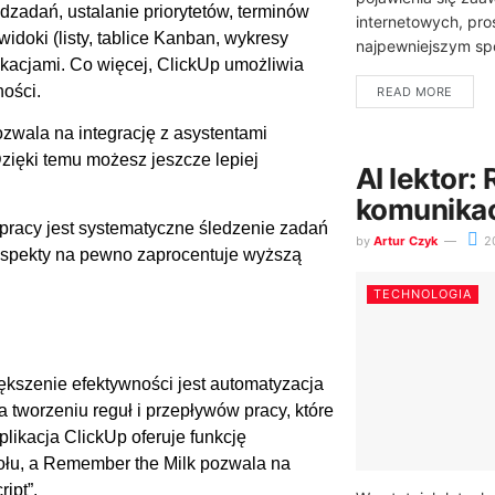
odzadań, ustalanie priorytetów, terminów
internetowych, pr
idoki (listy, tablice Kanban, wykresy
najpewniejszym sp
ikacjami. Co więcej, ClickUp umożliwia
ności.
READ MORE
zwala na integrację z asystentami
zięki temu możesz jeszcze lepiej
AI lektor:
komunikacj
pracy jest systematyczne śledzenie zadań
by
Artur Czyk
2
 aspekty na pewno zaprocentuje wyższą
TECHNOLOGIA
kszenie efektywności jest automatyzacja
tworzeniu reguł i przepływów pracy, które
likacja ClickUp oferuje funkcję
łu, a Remember the Milk pozwala na
ipt”.