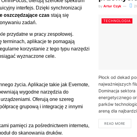
ak OmniFocus, oferują szerokie spektrum
by
Artur Czyk
2
uicyjny interfejs. Dzięki synchronizacji
je oszczędzające czas
stają się
TECHNOLOGIA
konywaniu zadań.
ykle przydatne w pracy zespołowej.
ę terminach, aplikacje te pomagają
gularne korzystanie z tego typu narzędzi
osiągać wyznaczone cele.
Płock od dekad pos
najważniejszych fi
nego życia. Aplikacje takie jak Evernote,
Dominacja sektora
apewniają wygodne narzędzia do
energetycznego or
i urządzeniami. Oferują one szereg
parków technologic
półpracę grupową i integrację z innymi
areną dla najbardzie
READ MORE
mi pamięci za pośrednictwem internetu,
 moduł do skanowania druków.