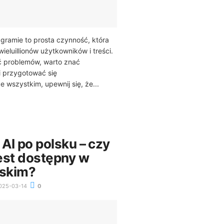
gramie to prosta czynność, która
ieluillionów użytkowników i treści.
ć problemów, warto znać
i przygotować się
 wszystkim, upewnij się, że...
 AI po polsku – czy
jest dostępny w
lskim?
025-03-14
0