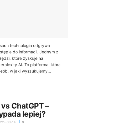
asach technologia odgrywa
stępie do informacji. Jednym z
ędzi, które zyskuje na
Perplexity AI. To platforma, która
osób, w jaki wyszukujemy...
y vs ChatGPT –
ypada lepiej?
025-03-14
0